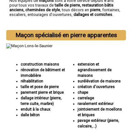
Nos équipes de
maçons
sont à votre service depuis 8 ans
pour tous vos travaux de
taille de pierre, restauration bâtis
anciens, cheminées de style
, tous décors en
pierre
, fontaines,
escaliers, entourages d'ouvertures,
dallages et corniches
.
Maçon spécialisé en pierre apparentes
construction maisons
extension et
rénovation de bâtiment et
agrandissement de
immobilière
maisons
réhabilitation
surélévation de maisons
taille et pose de pierre
création d'ouvertures
parement pierre et brique
chape
dallage intérieur (pierre,
carrelage
terre cuite, marbre)
ravalement extérieur
enduit à la chaux
jointoiement de moellons
dalle béton
et briques
pavage extérieur (pierre,
calcaire,...)