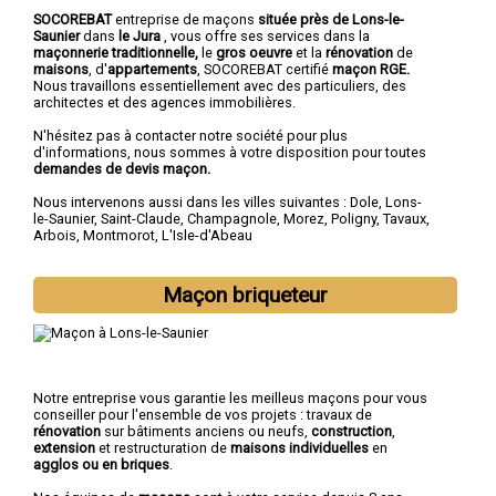
SOCOREBAT
entreprise de maçons
située près de Lons-le-
Saunier
dans
le Jura
, vous offre ses services dans la
maçonnerie traditionnelle,
le
gros oeuvre
et la
rénovation
de
maisons
, d'
appartements
, SOCOREBAT certifié
maçon RGE.
Nous travaillons essentiellement avec des particuliers, des
architectes et des agences immobilières.
N'hésitez pas à contacter notre société pour plus
d'informations, nous sommes à votre disposition pour toutes
demandes de devis maçon.
Nous intervenons aussi dans les villes suivantes :
Dole
,
Lons-
le-Saunier
,
Saint-Claude
,
Champagnole
,
Morez
,
Poligny
,
Tavaux
,
Arbois
,
Montmorot
,
L'Isle-d'Abeau
Maçon briqueteur
Notre entreprise vous garantie les meilleus maçons pour vous
conseiller pour l'ensemble de vos projets : travaux de
rénovation
sur bâtiments anciens ou neufs,
construction
,
extension
et restructuration de
maisons individuelles
en
agglos ou en briques
.