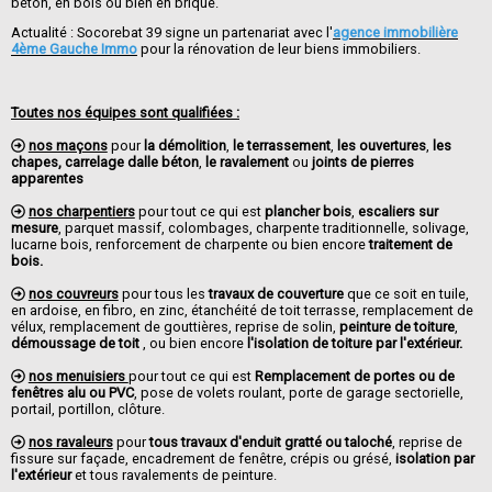
béton, en bois ou bien en brique.
Actualité : Socorebat 39 signe un partenariat avec l'
agence immobilière
4ème Gauche Immo
pour la rénovation de leur biens immobiliers.
Toutes nos équipes sont qualifiées :
nos maçons
pour
la démolition
,
le terrassement
,
les ouvertures
,
les
chapes, carrelage dalle béton
,
le ravalement
ou
joints de pierres
apparentes
nos charpentiers
pour tout ce qui est
plancher bois
,
escaliers sur
mesure
, parquet massif, colombages, charpente traditionnelle, solivage,
lucarne bois, renforcement de charpente ou bien encore
traitement de
bois.
nos couvreurs
pour tous les
travaux de couverture
que ce soit en tuile,
en ardoise, en fibro, en zinc, étanchéité de toit terrasse, remplacement de
vélux, remplacement de gouttières, reprise de solin,
peinture de toiture
,
démoussage de toit
, ou bien encore
l'isolation de toiture par l'extérieur.
nos menuisiers
pour tout ce qui est
Remplacement de portes ou de
fenêtres alu ou PVC
, pose de volets roulant, porte de garage sectorielle,
portail, portillon, clôture.
nos ravaleurs
pour
tous travaux d'enduit gratté ou taloché
, reprise de
fissure sur façade, encadrement de fenêtre, crépis ou grésé,
isolation par
l'extérieur
et tous ravalements de peinture.