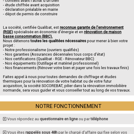
- conseils avant l'achat d'un bien
- étude chiffrée avant acquisition
- déclaration préalable en mairie
- dépot de permis de construire
La société, certifiée Qualibat, est
reconnue garante de l'environnement
(RGE)
spécialisée en économie d'énergie et en
rénovation de maison
basse consommation (BBC).
Nous détenons
toutes les qualitées nécessaires
pour mener à bien votre
projet :
- Notre professionalisme (ouvriers qualifiés)
- Nos garanties (Assurances décennales tous corps d'état)
- Nos certifications (Qualibat - RGE - Rénovateur BBC)
- Nos équipements (Outillage et matériel professionnel)
- Nos financements (Rénover votre bien et payer une fois les travaux finis)
Faites appel à nous pour toutes demandes de chiffrage et études
thermiques pour la rénovation de votre habitat ou de votre futur
acquisition, la société SOCOREBAT, pilier dans la rénovation immobilière
normande, sera vous guider et vous conseiller tout au long de vos travaux.
NOTRE FONCTIONNEMENT
Vous répondez au
questionnaire en ligne
ou par
téléphone
Vous êtes
rappelés sous 48h
par le chargé d'affaire qui fixe selon vos