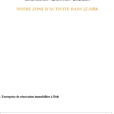
LE JURA
NOTRE ZONE D'ACTIVITE DANS
- Entreprise de rénovation immobilière à Dole
- Entreprise de rénovation immobilière à Lons-le-Saunier
- Entreprise de rénovation immobilière à Saint-Claude
- Entreprise de rénovation immobilière à Champagnole