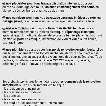
nos plaquistes
pour tous
travaux d'isolation intérieure
, pour vos
plafonds, doublage des murs,
isolation et aménagement des combles
,
cloisons sèches, bande et rattisage des murs.
nos carreleurs
pour tous vos
travaux de carrelage intérieur ou extérieur
,
dallage, pavée
, faïence, mosaïques, aménagement de salle de bain.
nos électriciens
pour tous vos
travaux en électricité
: de remise aux
normes, remplacement du tableau électrique,
dépannage électrique
,
appareillage, domotique, alarme, détecteur de fumée, plancher chauffant
électrique, portail électrique, installation de VMC et vidéo surveillance,
cablage internet.
nos plombiers
pour tous vos
travaux de rénovation en plomberie
, telles
que le remplacement de ballon d'eau chaude, de votre chaudière à gaz,
des alimentations en eaux et des évacuations des eaux usées, chauffage
centrale, installation de salle de bain, WC, WC suspendu, cuisine,
dépannage, fuites, rénovation après dégats des eaux.
Socorebat intervient rééllement dans
tous les domaines de la rénovation
immobilière
sur vos bien immobiliers tels que :
- les résidences principales
- les résidences secondaires
- les bureaux
- les agencements de magasin
- les studios - les appartements - les maisons