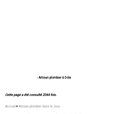
- Artisan plombier à Dole
- Artisan plombier à Lons-le-Saunier
- Artisan plombier à Saint-Claude
- Artisan plombier à Champagnole
Cette page a été consulté 2044 fois.
- Artisan plombier à Morez
- Artisan plombier à Poligny
- Artisan plombier à Tavaux
Accueil
Artisan plombier dans le Jura
- Artisan plombier à Arbois