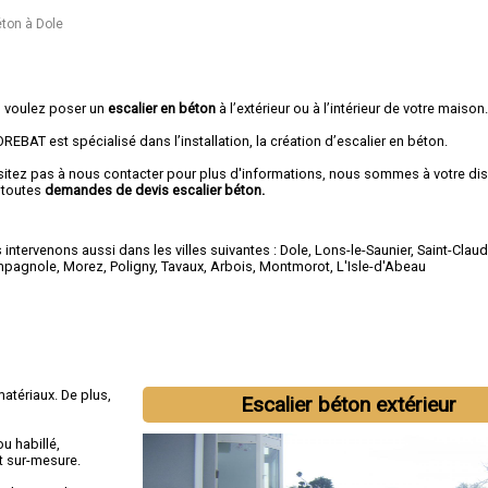
éton à Dole
 voulez poser un
escalier en béton
à l’extérieur ou à l’intérieur de votre maison
EBAT est spécialisé dans l’installation, la création d’escalier en béton.
sitez pas à nous contacter pour plus d'informations, nous sommes à votre di
 toutes
demandes de devis escalier béton.
intervenons aussi dans les villes suivantes :
Dole
,
Lons-le-Saunier
,
Saint-Clau
mpagnole
,
Morez
,
Poligny
,
Tavaux
,
Arbois
,
Montmorot
,
L'Isle-d'Abeau
atériaux. De plus,
Escalier béton extérieur
ou habillé,
t sur-mesure.