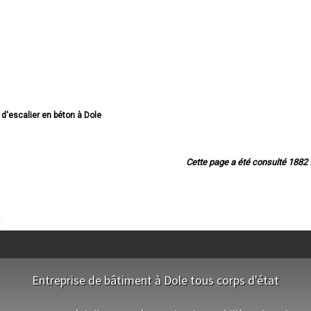
n d'escalier en béton à Dole
calier en béton à Lons-le-Saunier
scalier en béton à Saint-Claude
escalier en béton à Champagnole
Cette page a été consulté 1882 f
 d'escalier en béton à Morez
d'escalier en béton à Poligny
d'escalier en béton à Tavaux
 d'escalier en béton à Arbois
'escalier en béton à Montmorot
calier en béton à Salins-les-Bains
d'escalier en béton à Rousses
'escalier en béton à Damparis
lier en béton à Moirans-en-Montagne
Entreprise de bâtiment à Dole tous corps d'état
escalier en béton à Saint-Amour
d'escalier en béton à Morbier
scalier en béton à Saint-Lupicin
NOS EQUIPES