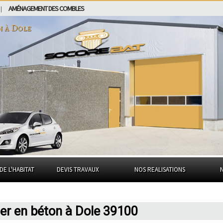
AMÉNAGEMENT DES COMBLES
|
n à
Dole
DE L'HABITAT
DEVIS TRAVAUX
NOS REALISATIONS
ier en béton à Dole 39100