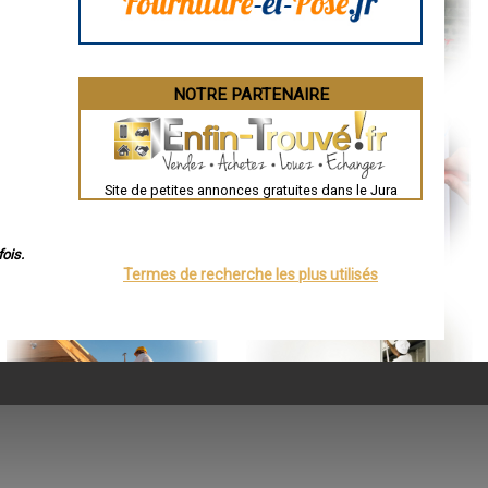
Dijon
Saint-Brieuc
Guéret
Périgueux
Besançon
NOTRE PARTENAIRE
Valence
Évreux
Chartres
Brest
Nîmes
Toulouse
Site de petites annonces gratuites dans le Jura
Auch
Bordeaux
Montpellier
Rennes
ois.
Châteauroux
Termes de recherche les plus utilisés
Tours
Grenoble
Dole
Mont-de-Marsan
Blois
Saint-Étienne
Le Puy-en-Velay
Nantes
Orléans
Cahors
Agen
Mende
Angers
Cherbourg-Octeville