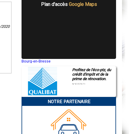
Plan d'accès
Google Maps
9/2020
Bourg-en-Bresse
Saint-Quentin
Profitez de l'éco-ptz, du
Montluçon
crédit d'impôt et de la
Manosque
prime de rénovation.
Gap
Nice
N°E157671
Annonay
Charleville-Mézières
Pamiers
NOTRE PARTENAIRE
Troyes
Narbonne
Rodez
Marseille
Caen
Aurillac
Angoulême
La Rochelle