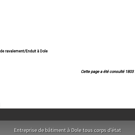
e de ravalement/Enduit à Dole
avalement/Enduit à Lons-le-Saunier
 ravalement/Enduit à Saint-Claude
 ravalement/Enduit à Champagnole
Cette page a été consulté 1803 f
 de ravalement/Enduit à Morez
de ravalement/Enduit à Poligny
 de ravalement/Enduit à Tavaux
 de ravalement/Enduit à Arbois
e ravalement/Enduit à Montmorot
avalement/Enduit à Salins-les-Bains
de ravalement/Enduit à Rousses
de ravalement/Enduit à Damparis
alement/Enduit à Moirans-en-Montagne
 ravalement/Enduit à Saint-Amour
de ravalement/Enduit à Morbier
Entreprise de bâtiment à Dole tous corps d'état
ravalement/Enduit à Saint-Lupicin