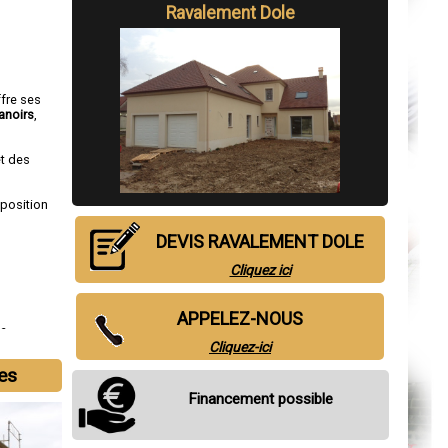
Ravalement Dole
ffre ses
anoirs
,
et des
sposition
DEVIS RAVALEMENT DOLE
Cliquez ici
APPELEZ-NOUS
de
,
Cliquez-ici
les
Financement possible