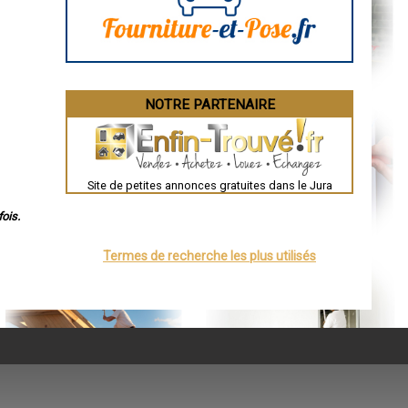
Bourges
Brive-la-Gaillarde
Dijon
Saint-Brieuc
Guéret
Périgueux
Besançon
NOTRE PARTENAIRE
Valence
Évreux
Chartres
Brest
Nîmes
Toulouse
Site de petites annonces gratuites dans le Jura
Auch
Bordeaux
Montpellier
ois.
Rennes
Châteauroux
Termes de recherche les plus utilisés
Tours
Grenoble
Dole
Mont-de-Marsan
Blois
Saint-Étienne
Le Puy-en-Velay
Nantes
Orléans
Cahors
Agen
Mende