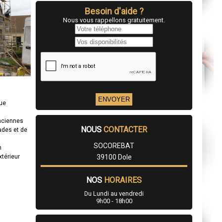
Besoin d'aide ?
Nous vous rappellons gratuitement.
que
anciennes
NOUS
CONTACTER
ades et de
SOCOREBAT
n
xtérieur
39100 Dole
NOS
HORAIRES
Du Lundi au vendredi
9h00 - 18h00