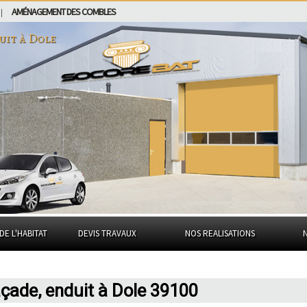
AMÉNAGEMENT DES COMBLES
|
uit à
Dole
DE L'HABITAT
DEVIS TRAVAUX
NOS REALISATIONS
çade, enduit à Dole 39100