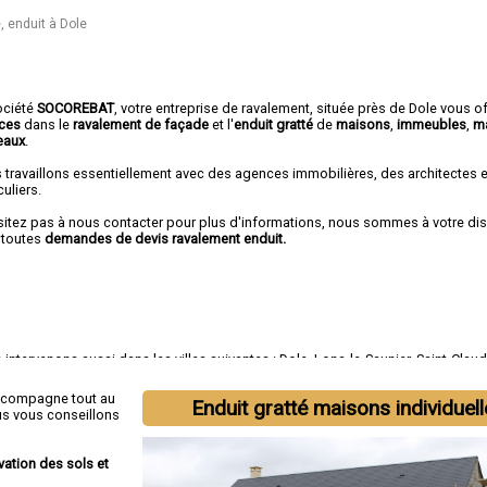
 enduit à Dole
ociété
SOCOREBAT
,
votre entreprise de ravalement
, située près de Dole vous o
ices
dans le
ravalement de façade
et l'
enduit gratté
de
maisons
,
immeubles
,
m
eaux
.
 travaillons essentiellement avec des agences immobilières, des architectes 
culiers.
sitez pas à nous contacter pour plus d'informations, nous sommes à votre di
 toutes
demandes de devis ravalement enduit.
intervenons aussi dans les villes suivantes :
Dole
,
Lons-le-Saunier
,
Saint-Clau
mpagnole
,
Morez
,
Poligny
,
Tavaux
,
Arbois
,
Montmorot
,
L'Isle-d'Abeau
ccompagne tout au
Enduit gratté maisons individuel
us vous conseillons
vation des sols et