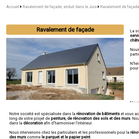
Accueil
Ravalement de façade, enduit dans le Jura
Ravalement de façade,
Ravalement de façade
La s
serv
chât
Nous
parti
N'hé
pour
Nous 
Cha
Notre société est spécialisée dans la
rénovation de bâtiments
et vous a
long de votre projet de
peinture, de rénovation des sols et des murs
. No
dans la
décoration
afin d'harmoniser l'intérieur.
Nous intervenons chez les particuliers et les professionnels pour la
réno
des murs
comme
le parquet et le papier peint
.