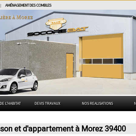
AMÉNAGEMENT DES COMBLES
|
lière à
Morez
DE L'HABITAT
DEVIS TRAVAUX
NOS REALISATIONS
ison et d'appartement à Morez 39400