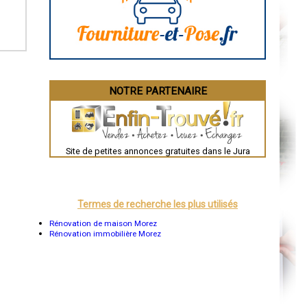
La Rochelle
Bourges
Brive-la-Gaillarde
Dijon
Saint-Brieuc
Guéret
Périgueux
Besançon
NOTRE PARTENAIRE
Valence
Évreux
Chartres
Brest
Nîmes
Toulouse
Site de petites annonces gratuites dans le Jura
Auch
Bordeaux
Montpellier
Rennes
Châteauroux
Termes de recherche les plus utilisés
Tours
Grenoble
Rénovation de maison Morez
Dole
Rénovation immobilière Morez
Mont-de-Marsan
Blois
Saint-Étienne
Le Puy-en-Velay
Nantes
Orléans
Cahors