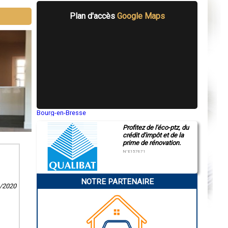
Plan d'accès
Google Maps
Bourg-en-Bresse
Saint-Quentin
Profitez de l'éco-ptz, du
Montluçon
crédit d'impôt et de la
Manosque
prime de rénovation.
Gap
Nice
N°E157671
Annonay
Charleville-Mézières
Pamiers
NOTRE PARTENAIRE
Troyes
9/2020
Narbonne
Rodez
Marseille
Caen
Aurillac
Angoulême