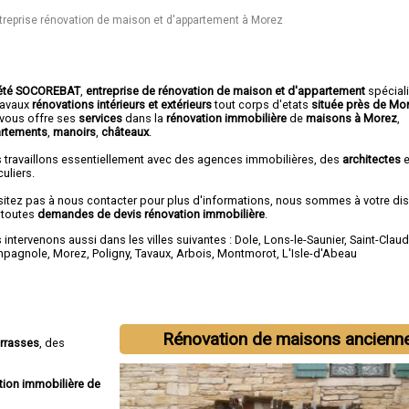
treprise rénovation de maison et d'appartement à Morez
été SOCOREBAT
,
entreprise de rénovation de maison et d'appartement
spécial
travaux
rénovations intérieurs et extérieurs
tout corps d'etats
située près de Mo
vous offre ses
services
dans la
rénovation immobilière
de
maisons à Morez
,
rtements
,
manoirs
,
châteaux
.
 travaillons essentiellement avec des agences immobilières, des
architectes
e
culiers.
sitez pas à nous contacter pour plus d'informations, nous sommes à votre di
 toutes
demandes de devis rénovation immobilière
.
intervenons aussi dans les villes suivantes :
Dole
,
Lons-le-Saunier
,
Saint-Clau
mpagnole
,
Morez
,
Poligny
,
Tavaux
,
Arbois
,
Montmorot
,
L'Isle-d'Abeau
Rénovation de maisons ancienn
errasses
, des
tion immobilière de