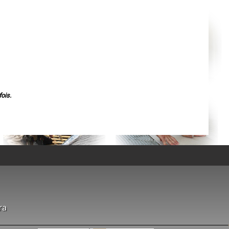
Agen
Mende
Angers
Cherbourg-Octeville
Reims
Saint-Dizier
Laval
Nancy
Verdun
Lorient
Metz
Nevers
Lille
ois.
Beauvais
Alençon
Calais
Clermont-Ferrand
Pau
Tarbes
Perpignan
Strasbourg
Mulhouse
Lyon
Vesoul
Chalon-sur-Saône
Le Mans
Chambéry
ra
Annecy
Paris
Le Havre