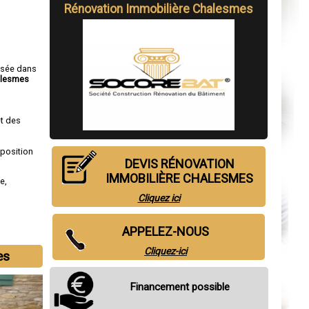
Rénovation Immobilière Chalesmes
isée dans
alesmes
t des
sposition
DEVIS RÉNOVATION
IMMOBILIÈRE CHALESMES
de
,
Cliquez ici
APPELEZ-NOUS
Cliquez-ici
es
Financement possible