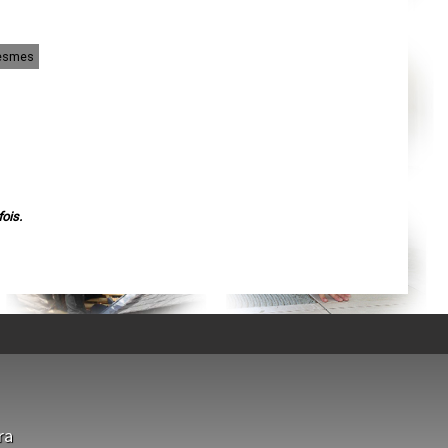
Agen
Mende
Angers
Cherbourg-Octeville
lesmes
Reims
Saint-Dizier
Laval
Nancy
Verdun
Lorient
Metz
Nevers
Lille
Beauvais
Alençon
ois.
Calais
Clermont-Ferrand
Pau
Tarbes
Perpignan
Strasbourg
Mulhouse
Lyon
Vesoul
Chalon-sur-Saône
Le Mans
Chambéry
Annecy
Paris
ra
Le Havre