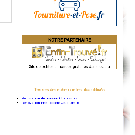
La Rochelle
Bourges
Brive-la-Gaillarde
Dijon
Saint-Brieuc
Guéret
Périgueux
Besançon
NOTRE PARTENAIRE
Valence
Évreux
Chartres
Brest
Nîmes
Toulouse
Site de petites annonces gratuites dans le Jura
Auch
Bordeaux
Montpellier
Rennes
Châteauroux
Termes de recherche les plus utilisés
Tours
Grenoble
Rénovation de maison Chalesmes
Dole
Rénovation immobilière Chalesmes
Mont-de-Marsan
Blois
Saint-Étienne
Le Puy-en-Velay
Nantes
Orléans
Cahors