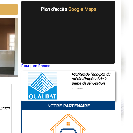
Plan d'accès
Google Maps
Bourg-en-Bresse
Saint-Quentin
Profitez de l'éco-ptz, du
Montluçon
crédit d'impôt et de la
Manosque
prime de rénovation.
Gap
Nice
N°E157671
Annonay
Charleville-Mézières
Pamiers
NOTRE PARTENAIRE
Troyes
9/2020
Narbonne
Rodez
Marseille
Caen
Aurillac
Angoulême