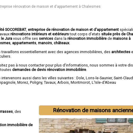
treprise rénovation de maison et d'appartement à Chalesmes
été SOCOREBAT
,
entreprise de rénovation de maison et d'appartement
spécial
travaux
rénovations intérieurs et extérieurs
tout corps d'etats
située près de Ch
 le Jura
vous offre ses
services
dans la
rénovation immobilière
de
maisons à
esmes
,
appartements
,
manoirs
,
châteaux
.
 travaillons essentiellement avec des agences immobilières, des
architectes
e
culiers.
sitez pas à nous contacter pour plus d'informations, nous sommes à votre di
 toutes
demandes de devis rénovation immobilière
.
intervenons aussi dans les villes suivantes :
Dole
,
Lons-le-Saunier
,
Saint-Clau
mpagnole
,
Morez
,
Poligny
,
Tavaux
,
Arbois
,
Montmorot
,
L'Isle-d'Abeau
Rénovation de maisons ancienn
errasses
, des
tion immobilière de