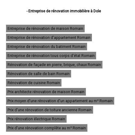
- Entreprise de rénovation immobilière à Dole
- Entreprise de rénovation immobilière à Lons-le-Saunier
- Entreprise de rénovation immobilière à Saint-Claude
- Entreprise de rénovation immobilière à Champagnole
Entreprise de rénovation de maison Romain
- Entreprise de rénovation immobilière à Morez
Entreprise de rénovation d'appartement Romain
- Entreprise de rénovation immobilière à Poligny
- Entreprise de rénovation immobilière à Tavaux
Entreprise de rénovation du batiment Romain
- Entreprise de rénovation immobilière à Arbois
- Entreprise de rénovation immobilière à Montmorot
Entreprise de rénovation tous corps d'état Romain
- Entreprise de rénovation immobilière à Salins-les-Bains
Rénovation de façade en pierre, brique, chaux Romain
- Entreprise de rénovation immobilière à Rousses
- Entreprise de rénovation immobilière à Damparis
Rénovation de salle de bain Romain
- Entreprise de rénovation immobilière à Moirans-en-Montagne
- Entreprise de rénovation immobilière à Saint-Amour
Rénovation de cuisine Romain
- Entreprise de rénovation immobilière à Morbier
Prix architecte rénovation de maison Romain
- Entreprise de rénovation immobilière à Saint-Lupicin
- Entreprise de rénovation immobilière à Lavans-lès-Saint-Claude
Prix moyen d'une rénovation d'un appartement au m² Romain
- Entreprise de rénovation immobilière à Foucherans
- Entreprise de rénovation immobilière à Orgelet
Prix d'une rénovation de toiture ancienne Romain
- Entreprise de rénovation immobilière à Saint-Laurent-en-Grandvaux
Prix rénovation électrique Romain
- Entreprise de rénovation immobilière à Bois-d'Amont
- Entreprise de rénovation immobilière à Saint-Aubin
Prix d'une rénovation complête au m² Romain
- Entreprise de rénovation immobilière à Chaussin