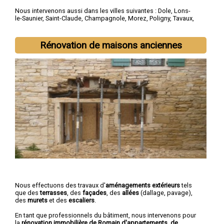
Nous intervenons aussi dans les villes suivantes :
Dole
,
Lons-
le-Saunier
,
Saint-Claude
,
Champagnole
,
Morez
,
Poligny
,
Tavaux
,
Arbois
,
Montmorot
,
L'Isle-d'Abeau
Rénovation de maisons anciennes
Nous effectuons des travaux d'
aménagements extérieurs
tels
que des
terrasses
, des
façades
, des
allées
(dallage, pavage),
des
murets
et des
escaliers
.
En tant que professionnels du bâtiment, nous intervenons pour
la
rénovation immobilière de Romain d'appartements, de