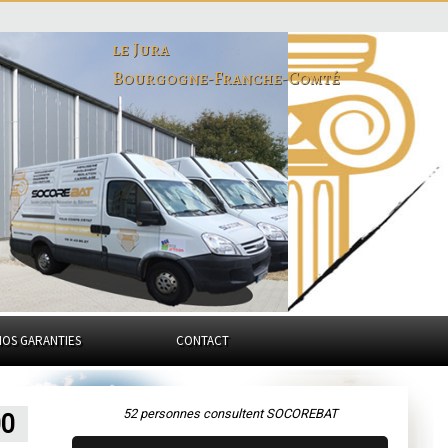
le Jura
Bourgogne-Franche-Comté
NOS GARANTIES
CONTACT
52 personnes consultent SOCOREBAT
00