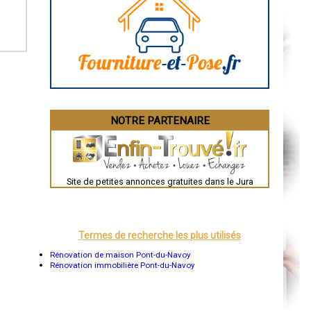
Caen
Aurillac
Angoulême
La Rochelle
Bourges
Brive-la-Gaillarde
Dijon
Saint-Brieuc
Guéret
Périgueux
Besançon
NOTRE PARTENAIRE
Valence
Évreux
Chartres
Brest
Nîmes
Toulouse
Site de petites annonces gratuites dans le Jura
Auch
Bordeaux
Montpellier
Rennes
Châteauroux
Termes de recherche les plus utilisés
Tours
Grenoble
Rénovation de maison Pont-du-Navoy
Dole
Rénovation immobilière Pont-du-Navoy
Mont-de-Marsan
Blois
Saint-Étienne
Le Puy-en-Velay
Nantes