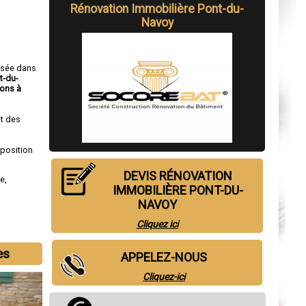
Rénovation Immobilière Pont-du-
Navoy
isée dans
t-du-
ons à
t des
sposition
DEVIS RÉNOVATION
de
,
IMMOBILIÈRE PONT-DU-
NAVOY
Cliquez ici
es
APPELEZ-NOUS
Cliquez-ici