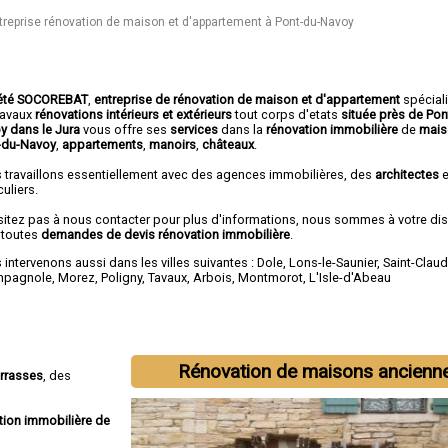
treprise rénovation de maison et d'appartement à Pont-du-Navoy
été SOCOREBAT
,
entreprise de rénovation de maison et d'appartement
spécial
travaux
rénovations intérieurs et extérieurs
tout corps d'etats
située près de Pon
y dans le Jura
vous offre ses
services
dans la
rénovation immobilière
de
mais
-du-Navoy
,
appartements
,
manoirs
,
châteaux
.
 travaillons essentiellement avec des agences immobilières, des
architectes
e
culiers.
sitez pas à nous contacter pour plus d'informations, nous sommes à votre di
 toutes
demandes de devis rénovation immobilière
.
intervenons aussi dans les villes suivantes :
Dole
,
Lons-le-Saunier
,
Saint-Clau
mpagnole
,
Morez
,
Poligny
,
Tavaux
,
Arbois
,
Montmorot
,
L'Isle-d'Abeau
Rénovation de maisons ancienn
errasses
, des
tion immobilière de