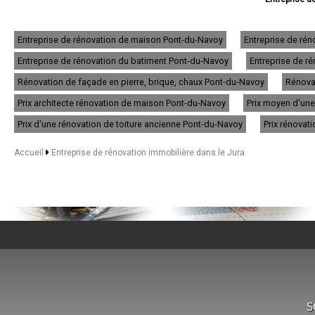
- Entreprise de rén
- Entreprise de ré
- Entreprise de ré
Entreprise de rénovation de maison Pont-du-Navoy
Entreprise de ré
- Entreprise d
Entreprise de rénovation du batiment Pont-du-Navoy
Entreprise de r
- Entreprise de
- Entreprise de
Rénovation de façade en pierre, brique, chaux Pont-du-Navoy
Rénova
- Entreprise de
- Entreprise de 
Prix architecte rénovation de maison Pont-du-Navoy
Prix moyen d'un
- Entreprise de réno
Prix d'une rénovation de toiture ancienne Pont-du-Navoy
Prix rénovat
- Entreprise de
- Entreprise de 
- Entreprise de rénov
Accueil
Entreprise de rénovation immobilière dans le Jura
- Entreprise de r
- Entreprise de
- Entreprise de ré
- Entreprise de rénovat
- Entreprise de r
- Entreprise de
- Entreprise de rénovatio
- Entreprise de ré
- Entreprise de r
- Entreprise de 
- Entreprise de 
NOS SERVICES
- Entreprise de rénov
S