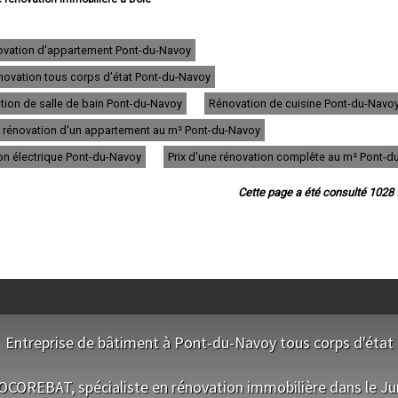
ovation immobilière à Lons-le-Saunier
novation immobilière à Saint-Claude
novation immobilière à Champagnole
novation d'appartement Pont-du-Navoy
e rénovation immobilière à Morez
énovation tous corps d'état Pont-du-Navoy
 rénovation immobilière à Poligny
 rénovation immobilière à Tavaux
tion de salle de bain Pont-du-Navoy
Rénovation de cuisine Pont-du-Navo
 rénovation immobilière à Arbois
rénovation immobilière à Montmorot
e rénovation d'un appartement au m² Pont-du-Navoy
vation immobilière à Salins-les-Bains
ion électrique Pont-du-Navoy
Prix d'une rénovation complête au m² Pont-d
 rénovation immobilière à Rousses
rénovation immobilière à Damparis
ation immobilière à Moirans-en-Montagne
Cette page a été consulté 1028 f
énovation immobilière à Saint-Amour
 rénovation immobilière à Morbier
novation immobilière à Saint-Lupicin
ion immobilière à Lavans-lès-Saint-Claude
énovation immobilière à Foucherans
 rénovation immobilière à Orgelet
n immobilière à Saint-Laurent-en-Grandvaux
novation immobilière à Bois-d'Amont
énovation immobilière à Saint-Aubin
Entreprise de bâtiment à Pont-du-Navoy tous corps d'état
rénovation immobilière à Chaussin
rénovation immobilière à Perrigny
NOS EQUIPES
ation immobilière à Clairvaux-les-Lacs
OCOREBAT, spécialiste en rénovation immobilière dans le Ju