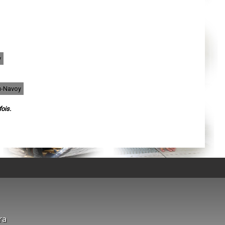
Orléans
Cahors
Agen
Mende
Angers
Cherbourg-Octeville
Reims
y
Saint-Dizier
Laval
Nancy
Verdun
u-Navoy
Lorient
Metz
Nevers
ois.
Lille
Beauvais
Alençon
Calais
Clermont-Ferrand
Pau
Tarbes
Perpignan
Strasbourg
Mulhouse
Lyon
Vesoul
Chalon-sur-Saône
Le Mans
ra
Chambéry
Annecy