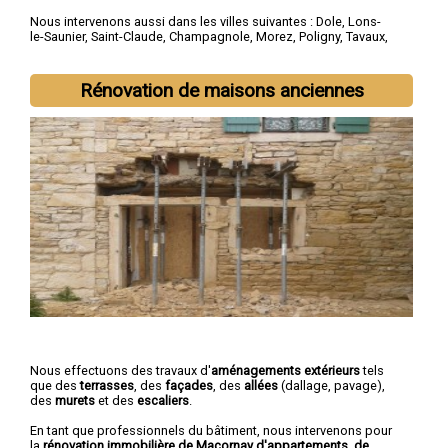
Nous intervenons aussi dans les villes suivantes :
Dole
,
Lons-
le-Saunier
,
Saint-Claude
,
Champagnole
,
Morez
,
Poligny
,
Tavaux
,
Arbois
,
Montmorot
,
L'Isle-d'Abeau
Rénovation de maisons anciennes
Nous effectuons des travaux d'
aménagements extérieurs
tels
que des
terrasses
, des
façades
, des
allées
(dallage, pavage),
des
murets
et des
escaliers
.
En tant que professionnels du bâtiment, nous intervenons pour
la
rénovation immobilière de Macornay d'appartements, de