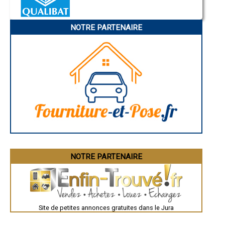
- Entreprise de rénovation immobilière à Aromas
Annonay
Charleville-Mézières
- Entreprise de rénovation immobilière à Mantry
Pamiers
- Entreprise de rénovation immobilière à Cramans
NOTRE PARTENAIRE
Troyes
- Entreprise de rénovation immobilière à Molay
Narbonne
- Entreprise de rénovation immobilière à Montaigu
Rodez
- Entreprise de rénovation immobilière à Jouhe
Marseille
Caen
- Entreprise de rénovation immobilière à Andelot-en-Montagne
Aurillac
- Entreprise de rénovation immobilière à Gevingey
Angoulême
- Entreprise de rénovation immobilière à Saint-Germain-lès-Arlay
La Rochelle
- Entreprise de rénovation immobilière à Lamoura
Bourges
- Entreprise de rénovation immobilière à Chassal
Brive-la-Gaillarde
Dijon
- Entreprise de rénovation immobilière à Nance
Saint-Brieuc
- Entreprise de rénovation immobilière à Saint-Julien
Guéret
- Entreprise de rénovation immobilière à Souvans
Périgueux
- Entreprise de rénovation immobilière à Chaumergy
Besançon
- Entreprise de rénovation immobilière à Plainoiseau
Valence
Évreux
- Entreprise de rénovation immobilière à Rans
Chartres
NOTRE PARTENAIRE
- Entreprise de rénovation immobilière à Neublans-Abergement
Brest
- Entreprise de rénovation immobilière à Port-Lesney
Nîmes
- Entreprise de rénovation immobilière à Montrond
Toulouse
- Entreprise de rénovation immobilière à Chilly-le-Vignoble
Auch
Bordeaux
- Entreprise de rénovation immobilière à Larnaud
Montpellier
- Entreprise de rénovation immobilière à Tourmont
Site de petites annonces gratuites dans le Jura
Rennes
- Entreprise de rénovation immobilière à Pleure
Châteauroux
- Entreprise de rénovation immobilière à Nozeroy
Tours