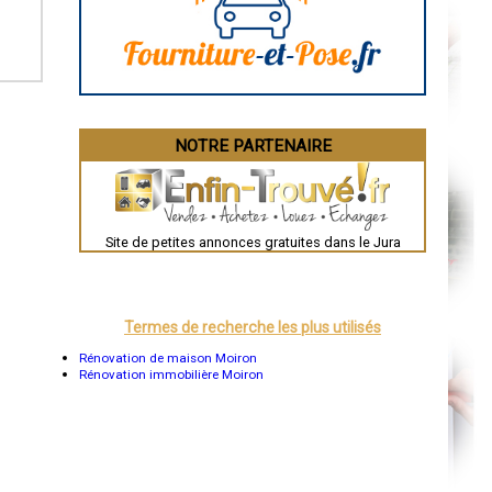
La Rochelle
Bourges
Brive-la-Gaillarde
Dijon
Saint-Brieuc
Guéret
Périgueux
Besançon
NOTRE PARTENAIRE
Valence
Évreux
Chartres
Brest
Nîmes
Toulouse
Site de petites annonces gratuites dans le Jura
Auch
Bordeaux
Montpellier
Rennes
Châteauroux
Termes de recherche les plus utilisés
Tours
Grenoble
Rénovation de maison Moiron
Dole
Rénovation immobilière Moiron
Mont-de-Marsan
Blois
Saint-Étienne
Le Puy-en-Velay
Nantes
Orléans
Cahors