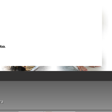
Agen
Mende
Angers
Cherbourg-Octeville
Reims
Saint-Dizier
Laval
Nancy
Verdun
Lorient
Metz
Nevers
Lille
ois.
Beauvais
Alençon
Calais
Clermont-Ferrand
Pau
Tarbes
Perpignan
Strasbourg
Mulhouse
Lyon
Vesoul
Chalon-sur-Saône
Le Mans
Chambéry
ra
Annecy
Paris
Le Havre