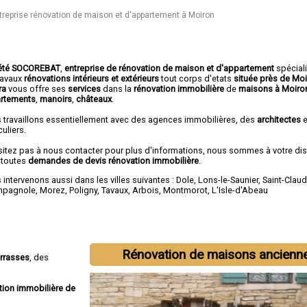
treprise rénovation de maison et d'appartement à Moiron
été SOCOREBAT
,
entreprise de rénovation de maison et d'appartement
spécial
travaux
rénovations intérieurs et extérieurs
tout corps d'etats
située près de Mo
ura
vous offre ses
services
dans la
rénovation immobilière
de
maisons à Moiro
rtements
,
manoirs
,
châteaux
.
 travaillons essentiellement avec des agences immobilières, des
architectes
e
culiers.
sitez pas à nous contacter pour plus d'informations, nous sommes à votre di
 toutes
demandes de devis rénovation immobilière
.
intervenons aussi dans les villes suivantes :
Dole
,
Lons-le-Saunier
,
Saint-Clau
mpagnole
,
Morez
,
Poligny
,
Tavaux
,
Arbois
,
Montmorot
,
L'Isle-d'Abeau
Rénovation de maisons ancienn
errasses
, des
tion immobilière de