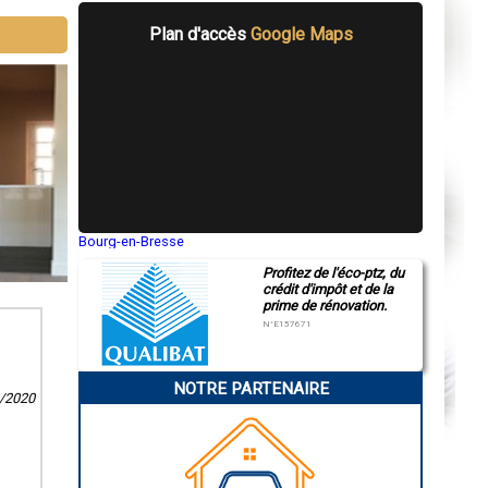
Plan d'accès
Google Maps
Bourg-en-Bresse
Saint-Quentin
Profitez de l'éco-ptz, du
Montluçon
crédit d'impôt et de la
Manosque
prime de rénovation.
Gap
Nice
N°E157671
Annonay
Charleville-Mézières
Pamiers
NOTRE PARTENAIRE
Troyes
9/2020
Narbonne
Rodez
Marseille
Caen
Aurillac
Angoulême