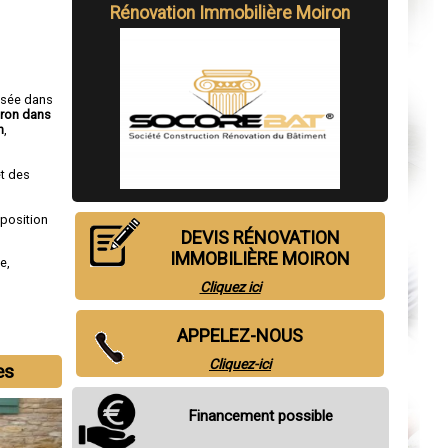
Rénovation Immobilière Moiron
isée dans
iron dans
n
,
t des
sposition
DEVIS RÉNOVATION
IMMOBILIÈRE MOIRON
de
,
Cliquez ici
APPELEZ-NOUS
Cliquez-ici
es
Financement possible