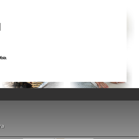
Agen
Mende
Angers
Cherbourg-Octeville
Reims
Saint-Dizier
Laval
Nancy
Verdun
Lorient
Metz
Nevers
Lille
ois.
Beauvais
Alençon
Calais
Clermont-Ferrand
Pau
Tarbes
Perpignan
Strasbourg
Mulhouse
Lyon
Vesoul
Chalon-sur-Saône
Le Mans
Chambéry
ra
Annecy
Paris
Le Havre