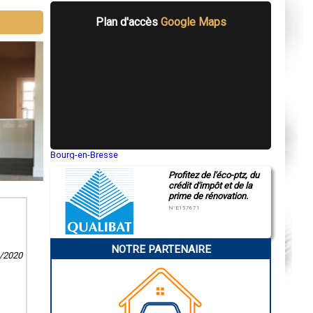
Plan d'accès
Google Maps
Bourg-en-Bresse
Saint-Quentin
Profitez de l'éco-ptz, du
Montluçon
crédit d'impôt et de la
Manosque
prime de rénovation.
Gap
Nice
N°E157671
Annonay
Charleville-Mézières
Pamiers
NOTRE PARTENAIRE
Troyes
9/2020
Narbonne
Rodez
Marseille
Caen
Aurillac
Angoulême