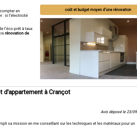
coût et budget moyen d'une rénovation
ut compter en
 si l'électricité
de l'éco-prêt à taux
tre
rénovation de
t d'appartement à Crançot
Avis déposé le 23/0
pli sa mission en me conseillant sur les techniques et les matériaux pour un