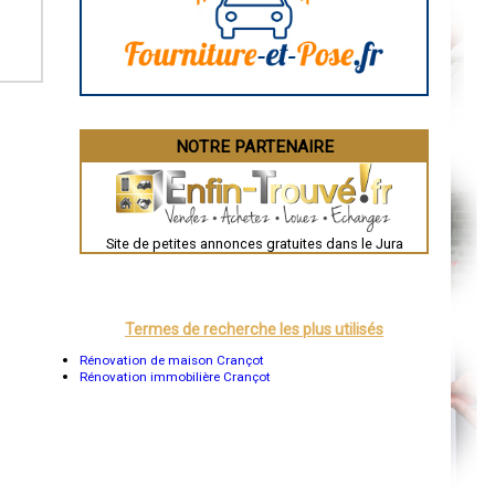
La Rochelle
Bourges
Brive-la-Gaillarde
Dijon
Saint-Brieuc
Guéret
Périgueux
Besançon
NOTRE PARTENAIRE
Valence
Évreux
Chartres
Brest
Nîmes
Toulouse
Site de petites annonces gratuites dans le Jura
Auch
Bordeaux
Montpellier
Rennes
Châteauroux
Termes de recherche les plus utilisés
Tours
Grenoble
Rénovation de maison Crançot
Dole
Rénovation immobilière Crançot
Mont-de-Marsan
Blois
Saint-Étienne
Le Puy-en-Velay
Nantes
Orléans
Cahors