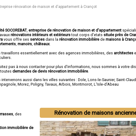
treprise rénovation de maison et d'appartement à Crançot
été SOCOREBAT
,
entreprise de rénovation de maison et d'appartement
spécial
travaux
rénovations intérieurs et extérieurs
tout corps d'etats
située près de Cr
ura
vous offre ses
services
dans la
rénovation immobilière
de
maisons à Cranç
rtements
,
manoirs
,
châteaux
.
 travaillons essentiellement avec des agences immobilières, des
architectes
e
culiers.
sitez pas à nous contacter pour plus d'informations, nous sommes à votre di
 toutes
demandes de devis rénovation immobilière
.
intervenons aussi dans les villes suivantes :
Dole
,
Lons-le-Saunier
,
Saint-Clau
mpagnole
,
Morez
,
Poligny
,
Tavaux
,
Arbois
,
Montmorot
,
L'Isle-d'Abeau
Rénovation de maisons ancienn
errasses
, des
tion immobilière de