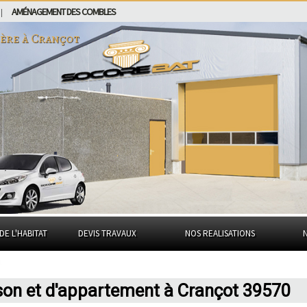
AMÉNAGEMENT DES COMBLES
|
ière à
Crançot
DE L'HABITAT
DEVIS TRAVAUX
NOS REALISATIONS
son et d'appartement à Crançot 39570