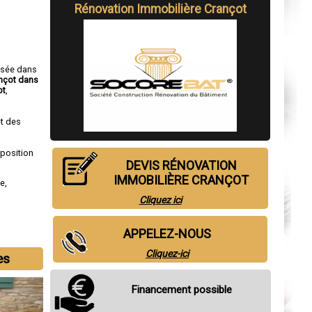
Rénovation Immobilière Crançot
isée dans
ançot dans
ot
,
t des
sposition
DEVIS RÉNOVATION
IMMOBILIÈRE CRANÇOT
de
,
Cliquez ici
APPELEZ-NOUS
Cliquez-ici
es
Financement possible