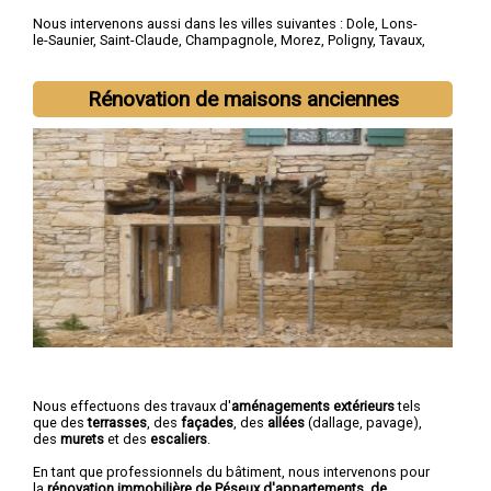
Nous intervenons aussi dans les villes suivantes :
Dole
,
Lons-
le-Saunier
,
Saint-Claude
,
Champagnole
,
Morez
,
Poligny
,
Tavaux
,
Arbois
,
Montmorot
,
L'Isle-d'Abeau
Rénovation de maisons anciennes
Nous effectuons des travaux d'
aménagements extérieurs
tels
que des
terrasses
, des
façades
, des
allées
(dallage, pavage),
des
murets
et des
escaliers
.
En tant que professionnels du bâtiment, nous intervenons pour
la
rénovation immobilière de Péseux d'appartements, de