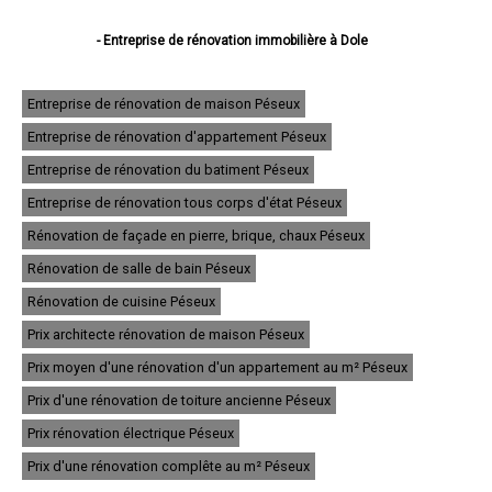
- Entreprise de rénovation immobilière à Dole
- Entreprise de rénovation immobilière à Lons-le-Saunier
- Entreprise de rénovation immobilière à Saint-Claude
- Entreprise de rénovation immobilière à Champagnole
Entreprise de rénovation de maison Péseux
- Entreprise de rénovation immobilière à Morez
Entreprise de rénovation d'appartement Péseux
- Entreprise de rénovation immobilière à Poligny
- Entreprise de rénovation immobilière à Tavaux
Entreprise de rénovation du batiment Péseux
- Entreprise de rénovation immobilière à Arbois
- Entreprise de rénovation immobilière à Montmorot
Entreprise de rénovation tous corps d'état Péseux
- Entreprise de rénovation immobilière à Salins-les-Bains
Rénovation de façade en pierre, brique, chaux Péseux
- Entreprise de rénovation immobilière à Rousses
- Entreprise de rénovation immobilière à Damparis
Rénovation de salle de bain Péseux
- Entreprise de rénovation immobilière à Moirans-en-Montagne
- Entreprise de rénovation immobilière à Saint-Amour
Rénovation de cuisine Péseux
- Entreprise de rénovation immobilière à Morbier
Prix architecte rénovation de maison Péseux
- Entreprise de rénovation immobilière à Saint-Lupicin
- Entreprise de rénovation immobilière à Lavans-lès-Saint-Claude
Prix moyen d'une rénovation d'un appartement au m² Péseux
- Entreprise de rénovation immobilière à Foucherans
- Entreprise de rénovation immobilière à Orgelet
Prix d'une rénovation de toiture ancienne Péseux
- Entreprise de rénovation immobilière à Saint-Laurent-en-Grandvaux
Prix rénovation électrique Péseux
- Entreprise de rénovation immobilière à Bois-d'Amont
- Entreprise de rénovation immobilière à Saint-Aubin
Prix d'une rénovation complête au m² Péseux
- Entreprise de rénovation immobilière à Chaussin