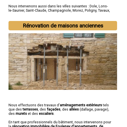
Nous intervenons aussi dans les villes suivantes :
Dole
,
Lons-
le-Saunier
,
Saint-Claude
,
Champagnole
,
Morez
,
Poligny
,
Tavaux
,
Arbois
,
Montmorot
,
L'Isle-d'Abeau
Rénovation de maisons anciennes
Nous effectuons des travaux d'
aménagements extérieurs
tels
que des
terrasses
, des
façades
, des
allées
(dallage, pavage),
des
murets
et des
escaliers
.
En tant que professionnels du bâtiment, nous intervenons pour
la
rénovation immobilière de Foulenay d'appartements, de