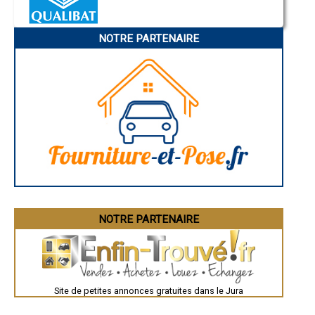
- Entreprise de rénovation immobilière à Aromas
Annonay
Charleville-Mézières
- Entreprise de rénovation immobilière à Mantry
Pamiers
- Entreprise de rénovation immobilière à Cramans
NOTRE PARTENAIRE
Troyes
- Entreprise de rénovation immobilière à Molay
Narbonne
- Entreprise de rénovation immobilière à Montaigu
Rodez
- Entreprise de rénovation immobilière à Jouhe
Marseille
Caen
- Entreprise de rénovation immobilière à Andelot-en-Montagne
Aurillac
- Entreprise de rénovation immobilière à Gevingey
Angoulême
- Entreprise de rénovation immobilière à Saint-Germain-lès-Arlay
La Rochelle
- Entreprise de rénovation immobilière à Lamoura
Bourges
- Entreprise de rénovation immobilière à Chassal
Brive-la-Gaillarde
Dijon
- Entreprise de rénovation immobilière à Nance
Saint-Brieuc
- Entreprise de rénovation immobilière à Saint-Julien
Guéret
- Entreprise de rénovation immobilière à Souvans
Périgueux
- Entreprise de rénovation immobilière à Chaumergy
Besançon
- Entreprise de rénovation immobilière à Plainoiseau
Valence
Évreux
- Entreprise de rénovation immobilière à Rans
Chartres
NOTRE PARTENAIRE
- Entreprise de rénovation immobilière à Neublans-Abergement
Brest
- Entreprise de rénovation immobilière à Port-Lesney
Nîmes
- Entreprise de rénovation immobilière à Montrond
Toulouse
- Entreprise de rénovation immobilière à Chilly-le-Vignoble
Auch
Bordeaux
- Entreprise de rénovation immobilière à Larnaud
Montpellier
- Entreprise de rénovation immobilière à Tourmont
Site de petites annonces gratuites dans le Jura
Rennes
- Entreprise de rénovation immobilière à Pleure
Châteauroux
- Entreprise de rénovation immobilière à Nozeroy
Tours