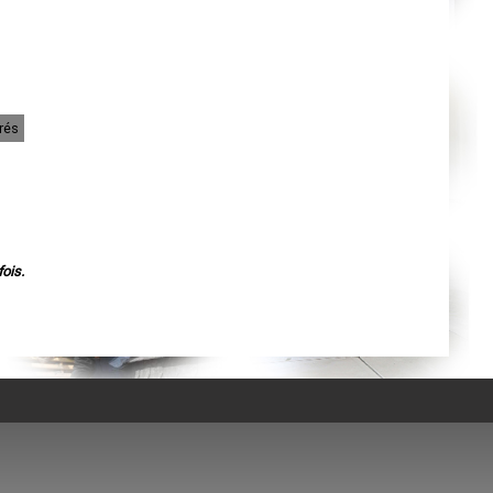
Orléans
Cahors
Agen
Mende
Angers
Cherbourg-Octeville
Reims
rés
Saint-Dizier
Laval
Nancy
Verdun
Lorient
Metz
Nevers
Lille
Beauvais
ois.
Alençon
Calais
Clermont-Ferrand
Pau
Tarbes
Perpignan
Strasbourg
Mulhouse
Lyon
Vesoul
Chalon-sur-Saône
Le Mans
Chambéry
Annecy