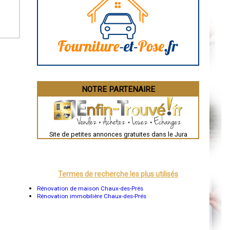
Caen
Aurillac
Angoulême
La Rochelle
Bourges
Brive-la-Gaillarde
Dijon
Saint-Brieuc
Guéret
Périgueux
Besançon
NOTRE PARTENAIRE
Valence
Évreux
Chartres
Brest
Nîmes
Toulouse
Site de petites annonces gratuites dans le Jura
Auch
Bordeaux
Montpellier
Rennes
Châteauroux
Termes de recherche les plus utilisés
Tours
Grenoble
Rénovation de maison Chaux-des-Prés
Dole
Rénovation immobilière Chaux-des-Prés
Mont-de-Marsan
Blois
Saint-Étienne
Le Puy-en-Velay
Nantes