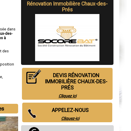
Rénovation Immobilière Chaux-des-
Prés
isée dans
aux-des-
ns à
t des
sposition
DEVIS RÉNOVATION
de
,
IMMOBILIÈRE CHAUX-DES-
PRÉS
Cliquez ici
es
APPELEZ-NOUS
Cliquez-ici