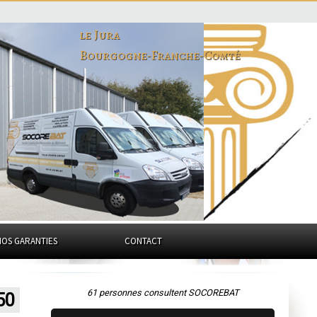
le Jura
Bourgogne-Franche-Comté
NOS GARANTIES
CONTACT
61 personnes consultent SOCOREBAT
50