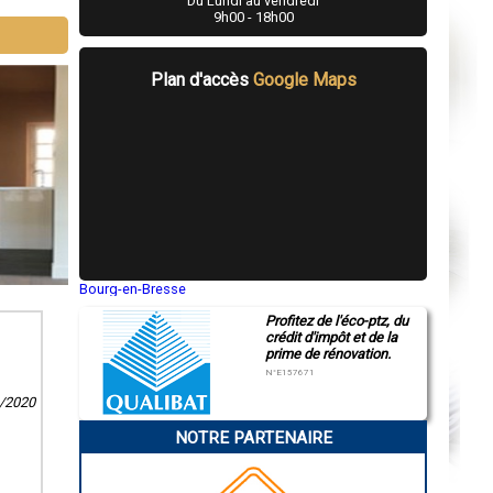
Du Lundi au vendredi
9h00 - 18h00
Plan d'accès
Google Maps
Bourg-en-Bresse
Saint-Quentin
Profitez de l'éco-ptz, du
Montluçon
crédit d'impôt et de la
Manosque
prime de rénovation.
Gap
Nice
N°E157671
Annonay
9/2020
Charleville-Mézières
Pamiers
NOTRE PARTENAIRE
Troyes
Narbonne
Rodez
Marseille