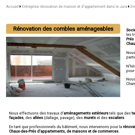
Accueil
Entreprise rénovation de maison et d'appartement dans le Jura
En
Rénovation des combles aménageables
Soci
les 
Prés
Chau
Nous
parti
N'hé
pour
Nous 
Cha
Nous effectuons des travaux d'
aménagements extérieurs
tels que des
t
façades
, des
allées
(dallage, pavage), des
murets
et des
escaliers
.
En tant que professionnels du bâtiment, nous intervenons pour la
rénova
Chaux-des-Prés d'appartements, de maisons et de commerces
.