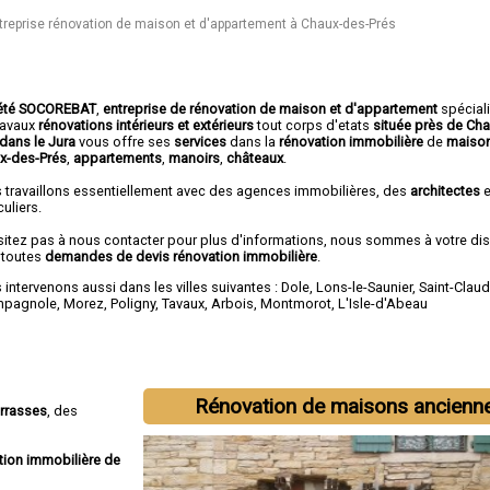
treprise rénovation de maison et d'appartement à Chaux-des-Prés
été SOCOREBAT
,
entreprise de rénovation de maison et d'appartement
spécial
travaux
rénovations intérieurs et extérieurs
tout corps d'etats
située près de Ch
 dans le Jura
vous offre ses
services
dans la
rénovation immobilière
de
maiso
x-des-Prés
,
appartements
,
manoirs
,
châteaux
.
 travaillons essentiellement avec des agences immobilières, des
architectes
e
culiers.
sitez pas à nous contacter pour plus d'informations, nous sommes à votre di
 toutes
demandes de devis rénovation immobilière
.
intervenons aussi dans les villes suivantes :
Dole
,
Lons-le-Saunier
,
Saint-Clau
mpagnole
,
Morez
,
Poligny
,
Tavaux
,
Arbois
,
Montmorot
,
L'Isle-d'Abeau
Rénovation de maisons ancienn
errasses
, des
tion immobilière de