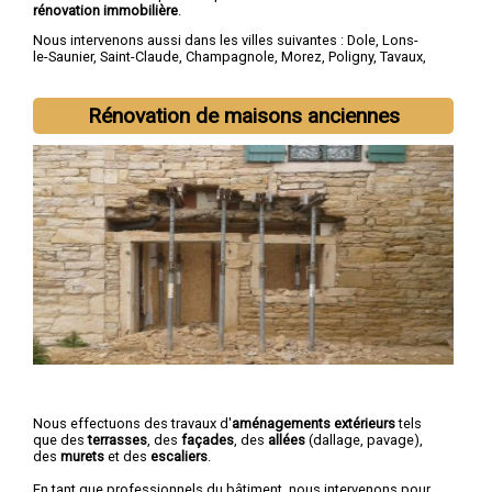
rénovation immobilière
.
Nous intervenons aussi dans les villes suivantes :
Dole
,
Lons-
le-Saunier
,
Saint-Claude
,
Champagnole
,
Morez
,
Poligny
,
Tavaux
,
Arbois
,
Montmorot
,
L'Isle-d'Abeau
Rénovation de maisons anciennes
Nous effectuons des travaux d'
aménagements extérieurs
tels
que des
terrasses
, des
façades
, des
allées
(dallage, pavage),
des
murets
et des
escaliers
.
En tant que professionnels du bâtiment, nous intervenons pour