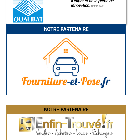
d'impôt et de la prime de
Manosque
- Entreprise de rénovation immobilière à La Loye
rénovation.
Gap
N°E157671
- Entreprise de rénovation immobilière à Crançot
Nice
- Entreprise de rénovation immobilière à Aromas
Annonay
Charleville-Mézières
- Entreprise de rénovation immobilière à Mantry
Pamiers
- Entreprise de rénovation immobilière à Cramans
NOTRE PARTENAIRE
Troyes
- Entreprise de rénovation immobilière à Molay
Narbonne
- Entreprise de rénovation immobilière à Montaigu
Rodez
- Entreprise de rénovation immobilière à Jouhe
Marseille
Caen
- Entreprise de rénovation immobilière à Andelot-en-Montagne
Aurillac
- Entreprise de rénovation immobilière à Gevingey
Angoulême
- Entreprise de rénovation immobilière à Saint-Germain-lès-Arlay
La Rochelle
- Entreprise de rénovation immobilière à Lamoura
Bourges
- Entreprise de rénovation immobilière à Chassal
Brive-la-Gaillarde
Dijon
- Entreprise de rénovation immobilière à Nance
Saint-Brieuc
- Entreprise de rénovation immobilière à Saint-Julien
Guéret
- Entreprise de rénovation immobilière à Souvans
Périgueux
- Entreprise de rénovation immobilière à Chaumergy
Besançon
- Entreprise de rénovation immobilière à Plainoiseau
Valence
Évreux
- Entreprise de rénovation immobilière à Rans
Chartres
NOTRE PARTENAIRE
- Entreprise de rénovation immobilière à Neublans-Abergement
Brest
- Entreprise de rénovation immobilière à Port-Lesney
Nîmes
- Entreprise de rénovation immobilière à Montrond
Toulouse
- Entreprise de rénovation immobilière à Chilly-le-Vignoble
Auch
Bordeaux
- Entreprise de rénovation immobilière à Larnaud
Montpellier
- Entreprise de rénovation immobilière à Tourmont