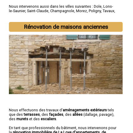
Nous intervenons aussi dans les villes suivantes :
Dole
,
Lons-
le-Saunier
,
Saint-Claude
,
Champagnole
,
Morez
,
Poligny
,
Tavaux
,
Arbois
,
Montmorot
,
L'Isle-d'Abeau
Rénovation de maisons anciennes
Nous effectuons des travaux d'
aménagements extérieurs
tels
que des
terrasses
, des
façades
, des
allées
(dallage, pavage),
des
murets
et des
escaliers
.
En tant que professionnels du bâtiment, nous intervenons pour
la
rénovation immobilière de La Loye d'appartements, de