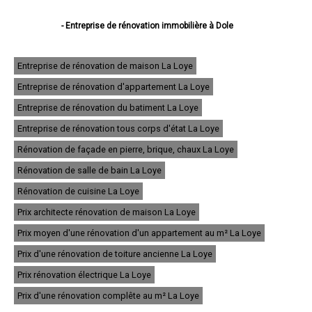
- Entreprise de rénovation immobilière à Dole
- Entreprise de rénovation immobilière à Lons-le-Saunier
- Entreprise de rénovation immobilière à Saint-Claude
- Entreprise de rénovation immobilière à Champagnole
Entreprise de rénovation de maison La Loye
- Entreprise de rénovation immobilière à Morez
Entreprise de rénovation d'appartement La Loye
- Entreprise de rénovation immobilière à Poligny
- Entreprise de rénovation immobilière à Tavaux
Entreprise de rénovation du batiment La Loye
- Entreprise de rénovation immobilière à Arbois
- Entreprise de rénovation immobilière à Montmorot
Entreprise de rénovation tous corps d'état La Loye
- Entreprise de rénovation immobilière à Salins-les-Bains
Rénovation de façade en pierre, brique, chaux La Loye
- Entreprise de rénovation immobilière à Rousses
- Entreprise de rénovation immobilière à Damparis
Rénovation de salle de bain La Loye
- Entreprise de rénovation immobilière à Moirans-en-Montagne
- Entreprise de rénovation immobilière à Saint-Amour
Rénovation de cuisine La Loye
- Entreprise de rénovation immobilière à Morbier
Prix architecte rénovation de maison La Loye
- Entreprise de rénovation immobilière à Saint-Lupicin
- Entreprise de rénovation immobilière à Lavans-lès-Saint-Claude
Prix moyen d'une rénovation d'un appartement au m² La Loye
- Entreprise de rénovation immobilière à Foucherans
- Entreprise de rénovation immobilière à Orgelet
Prix d'une rénovation de toiture ancienne La Loye
- Entreprise de rénovation immobilière à Saint-Laurent-en-Grandvaux
Prix rénovation électrique La Loye
- Entreprise de rénovation immobilière à Bois-d'Amont
- Entreprise de rénovation immobilière à Saint-Aubin
Prix d'une rénovation complête au m² La Loye
- Entreprise de rénovation immobilière à Chaussin