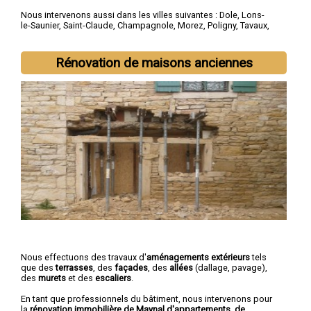
Nous intervenons aussi dans les villes suivantes :
Dole
,
Lons-
le-Saunier
,
Saint-Claude
,
Champagnole
,
Morez
,
Poligny
,
Tavaux
,
Arbois
,
Montmorot
,
L'Isle-d'Abeau
Rénovation de maisons anciennes
Nous effectuons des travaux d'
aménagements extérieurs
tels
que des
terrasses
, des
façades
, des
allées
(dallage, pavage),
des
murets
et des
escaliers
.
En tant que professionnels du bâtiment, nous intervenons pour
la
rénovation immobilière de Maynal d'appartements, de