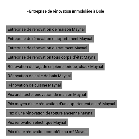
- Entreprise de rénovation immobilière à Dole
- Entreprise de rénovation immobilière à Lons-le-Saunier
- Entreprise de rénovation immobilière à Saint-Claude
- Entreprise de rénovation immobilière à Champagnole
Entreprise de rénovation de maison Maynal
- Entreprise de rénovation immobilière à Morez
Entreprise de rénovation d'appartement Maynal
- Entreprise de rénovation immobilière à Poligny
- Entreprise de rénovation immobilière à Tavaux
Entreprise de rénovation du batiment Maynal
- Entreprise de rénovation immobilière à Arbois
- Entreprise de rénovation immobilière à Montmorot
Entreprise de rénovation tous corps d'état Maynal
- Entreprise de rénovation immobilière à Salins-les-Bains
Rénovation de façade en pierre, brique, chaux Maynal
- Entreprise de rénovation immobilière à Rousses
- Entreprise de rénovation immobilière à Damparis
Rénovation de salle de bain Maynal
- Entreprise de rénovation immobilière à Moirans-en-Montagne
- Entreprise de rénovation immobilière à Saint-Amour
Rénovation de cuisine Maynal
- Entreprise de rénovation immobilière à Morbier
Prix architecte rénovation de maison Maynal
- Entreprise de rénovation immobilière à Saint-Lupicin
- Entreprise de rénovation immobilière à Lavans-lès-Saint-Claude
Prix moyen d'une rénovation d'un appartement au m² Maynal
- Entreprise de rénovation immobilière à Foucherans
- Entreprise de rénovation immobilière à Orgelet
Prix d'une rénovation de toiture ancienne Maynal
- Entreprise de rénovation immobilière à Saint-Laurent-en-Grandvaux
Prix rénovation électrique Maynal
- Entreprise de rénovation immobilière à Bois-d'Amont
- Entreprise de rénovation immobilière à Saint-Aubin
Prix d'une rénovation complête au m² Maynal
- Entreprise de rénovation immobilière à Chaussin