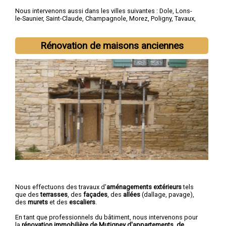
Nous intervenons aussi dans les villes suivantes :
Dole
,
Lons-
le-Saunier
,
Saint-Claude
,
Champagnole
,
Morez
,
Poligny
,
Tavaux
,
Arbois
,
Montmorot
,
L'Isle-d'Abeau
Rénovation de maisons anciennes
Nous effectuons des travaux d'
aménagements extérieurs
tels
que des
terrasses
, des
façades
, des
allées
(dallage, pavage),
des
murets
et des
escaliers
.
En tant que professionnels du bâtiment, nous intervenons pour
la
rénovation immobilière de Mutigney d'appartements, de