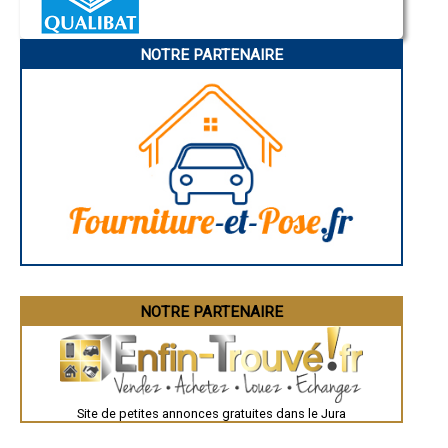
- Entreprise de rénovation immobilière à Aromas
Annonay
Charleville-Mézières
- Entreprise de rénovation immobilière à Mantry
Pamiers
- Entreprise de rénovation immobilière à Cramans
NOTRE PARTENAIRE
Troyes
- Entreprise de rénovation immobilière à Molay
Narbonne
- Entreprise de rénovation immobilière à Montaigu
Rodez
- Entreprise de rénovation immobilière à Jouhe
Marseille
Caen
- Entreprise de rénovation immobilière à Andelot-en-Montagne
Aurillac
- Entreprise de rénovation immobilière à Gevingey
Angoulême
- Entreprise de rénovation immobilière à Saint-Germain-lès-Arlay
La Rochelle
- Entreprise de rénovation immobilière à Lamoura
Bourges
- Entreprise de rénovation immobilière à Chassal
Brive-la-Gaillarde
Dijon
- Entreprise de rénovation immobilière à Nance
Saint-Brieuc
- Entreprise de rénovation immobilière à Saint-Julien
Guéret
- Entreprise de rénovation immobilière à Souvans
Périgueux
- Entreprise de rénovation immobilière à Chaumergy
Besançon
- Entreprise de rénovation immobilière à Plainoiseau
Valence
Évreux
- Entreprise de rénovation immobilière à Rans
Chartres
NOTRE PARTENAIRE
- Entreprise de rénovation immobilière à Neublans-Abergement
Brest
- Entreprise de rénovation immobilière à Port-Lesney
Nîmes
- Entreprise de rénovation immobilière à Montrond
Toulouse
- Entreprise de rénovation immobilière à Chilly-le-Vignoble
Auch
Bordeaux
- Entreprise de rénovation immobilière à Larnaud
Montpellier
- Entreprise de rénovation immobilière à Tourmont
Site de petites annonces gratuites dans le Jura
Rennes
- Entreprise de rénovation immobilière à Pleure
Châteauroux
- Entreprise de rénovation immobilière à Nozeroy
Tours