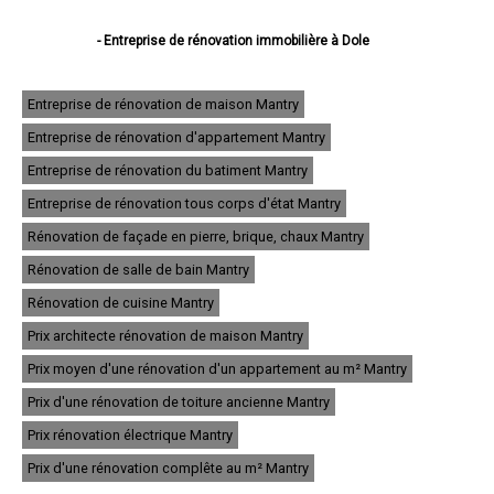
- Entreprise de rénovation immobilière à Dole
- Entreprise de rénovation immobilière à Lons-le-Saunier
- Entreprise de rénovation immobilière à Saint-Claude
- Entreprise de rénovation immobilière à Champagnole
Entreprise de rénovation de maison Mantry
- Entreprise de rénovation immobilière à Morez
Entreprise de rénovation d'appartement Mantry
- Entreprise de rénovation immobilière à Poligny
- Entreprise de rénovation immobilière à Tavaux
Entreprise de rénovation du batiment Mantry
- Entreprise de rénovation immobilière à Arbois
- Entreprise de rénovation immobilière à Montmorot
Entreprise de rénovation tous corps d'état Mantry
- Entreprise de rénovation immobilière à Salins-les-Bains
Rénovation de façade en pierre, brique, chaux Mantry
- Entreprise de rénovation immobilière à Rousses
- Entreprise de rénovation immobilière à Damparis
Rénovation de salle de bain Mantry
- Entreprise de rénovation immobilière à Moirans-en-Montagne
- Entreprise de rénovation immobilière à Saint-Amour
Rénovation de cuisine Mantry
- Entreprise de rénovation immobilière à Morbier
Prix architecte rénovation de maison Mantry
- Entreprise de rénovation immobilière à Saint-Lupicin
- Entreprise de rénovation immobilière à Lavans-lès-Saint-Claude
Prix moyen d'une rénovation d'un appartement au m² Mantry
- Entreprise de rénovation immobilière à Foucherans
- Entreprise de rénovation immobilière à Orgelet
Prix d'une rénovation de toiture ancienne Mantry
- Entreprise de rénovation immobilière à Saint-Laurent-en-Grandvaux
Prix rénovation électrique Mantry
- Entreprise de rénovation immobilière à Bois-d'Amont
- Entreprise de rénovation immobilière à Saint-Aubin
Prix d'une rénovation complête au m² Mantry
- Entreprise de rénovation immobilière à Chaussin