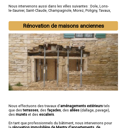
Nous intervenons aussi dans les villes suivantes :
Dole
,
Lons-
le-Saunier
,
Saint-Claude
,
Champagnole
,
Morez
,
Poligny
,
Tavaux
,
Arbois
,
Montmorot
,
L'Isle-d'Abeau
Rénovation de maisons anciennes
Nous effectuons des travaux d'
aménagements extérieurs
tels
que des
terrasses
, des
façades
, des
allées
(dallage, pavage),
des
murets
et des
escaliers
.
En tant que professionnels du bâtiment, nous intervenons pour
la
rénovation immobilière de Mantry d'appartements, de