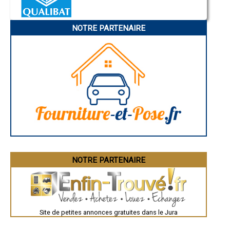
- Entreprise de rénovation immobilière à Aromas
Annonay
Charleville-Mézières
- Entreprise de rénovation immobilière à Mantry
Pamiers
- Entreprise de rénovation immobilière à Cramans
NOTRE PARTENAIRE
Troyes
- Entreprise de rénovation immobilière à Molay
Narbonne
- Entreprise de rénovation immobilière à Montaigu
Rodez
- Entreprise de rénovation immobilière à Jouhe
Marseille
Caen
- Entreprise de rénovation immobilière à Andelot-en-Montagne
Aurillac
- Entreprise de rénovation immobilière à Gevingey
Angoulême
- Entreprise de rénovation immobilière à Saint-Germain-lès-Arlay
La Rochelle
- Entreprise de rénovation immobilière à Lamoura
Bourges
- Entreprise de rénovation immobilière à Chassal
Brive-la-Gaillarde
Dijon
- Entreprise de rénovation immobilière à Nance
Saint-Brieuc
- Entreprise de rénovation immobilière à Saint-Julien
Guéret
- Entreprise de rénovation immobilière à Souvans
Périgueux
- Entreprise de rénovation immobilière à Chaumergy
Besançon
- Entreprise de rénovation immobilière à Plainoiseau
Valence
Évreux
- Entreprise de rénovation immobilière à Rans
Chartres
NOTRE PARTENAIRE
- Entreprise de rénovation immobilière à Neublans-Abergement
Brest
- Entreprise de rénovation immobilière à Port-Lesney
Nîmes
- Entreprise de rénovation immobilière à Montrond
Toulouse
- Entreprise de rénovation immobilière à Chilly-le-Vignoble
Auch
Bordeaux
- Entreprise de rénovation immobilière à Larnaud
Montpellier
- Entreprise de rénovation immobilière à Tourmont
Site de petites annonces gratuites dans le Jura
Rennes
- Entreprise de rénovation immobilière à Pleure
Châteauroux
- Entreprise de rénovation immobilière à Nozeroy
Tours