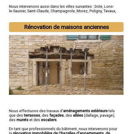
Nous intervenons aussi dans les villes suivantes :
Dole
,
Lons-
le-Saunier
,
Saint-Claude
,
Champagnole
,
Morez
,
Poligny
,
Tavaux
,
Arbois
,
Montmorot
,
L'Isle-d'Abeau
Rénovation de maisons anciennes
Nous effectuons des travaux d'
aménagements extérieurs
tels
que des
terrasses
, des
façades
, des
allées
(dallage, pavage),
des
murets
et des
escaliers
.
En tant que professionnels du bâtiment, nous intervenons pour
la
rénovation immobilière de Chazelles d'appartements, de