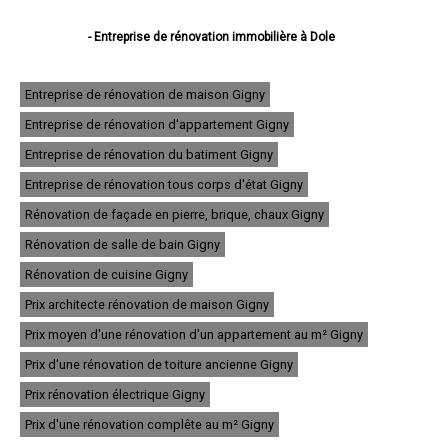
- Entreprise de rénovation immobilière à Dole
- Entreprise de rénovation immobilière à Lons-le-Saunier
- Entreprise de rénovation immobilière à Saint-Claude
- Entreprise de rénovation immobilière à Champagnole
Entreprise de rénovation de maison Gigny
- Entreprise de rénovation immobilière à Morez
Entreprise de rénovation d'appartement Gigny
- Entreprise de rénovation immobilière à Poligny
- Entreprise de rénovation immobilière à Tavaux
Entreprise de rénovation du batiment Gigny
- Entreprise de rénovation immobilière à Arbois
- Entreprise de rénovation immobilière à Montmorot
Entreprise de rénovation tous corps d'état Gigny
- Entreprise de rénovation immobilière à Salins-les-Bains
Rénovation de façade en pierre, brique, chaux Gigny
- Entreprise de rénovation immobilière à Rousses
- Entreprise de rénovation immobilière à Damparis
Rénovation de salle de bain Gigny
- Entreprise de rénovation immobilière à Moirans-en-Montagne
- Entreprise de rénovation immobilière à Saint-Amour
Rénovation de cuisine Gigny
- Entreprise de rénovation immobilière à Morbier
Prix architecte rénovation de maison Gigny
- Entreprise de rénovation immobilière à Saint-Lupicin
- Entreprise de rénovation immobilière à Lavans-lès-Saint-Claude
Prix moyen d'une rénovation d'un appartement au m² Gigny
- Entreprise de rénovation immobilière à Foucherans
- Entreprise de rénovation immobilière à Orgelet
Prix d'une rénovation de toiture ancienne Gigny
- Entreprise de rénovation immobilière à Saint-Laurent-en-Grandvaux
Prix rénovation électrique Gigny
- Entreprise de rénovation immobilière à Bois-d'Amont
- Entreprise de rénovation immobilière à Saint-Aubin
Prix d'une rénovation complête au m² Gigny
- Entreprise de rénovation immobilière à Chaussin