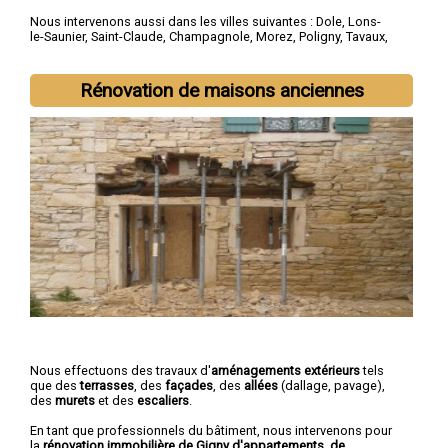
Nous intervenons aussi dans les villes suivantes :
Dole
,
Lons-
le-Saunier
,
Saint-Claude
,
Champagnole
,
Morez
,
Poligny
,
Tavaux
,
Arbois
,
Montmorot
,
L'Isle-d'Abeau
Rénovation de maisons anciennes
Nous effectuons des travaux d'
aménagements extérieurs
tels
que des
terrasses
, des
façades
, des
allées
(dallage, pavage),
des
murets
et des
escaliers
.
En tant que professionnels du bâtiment, nous intervenons pour
la
rénovation immobilière de Gigny d'appartements, de