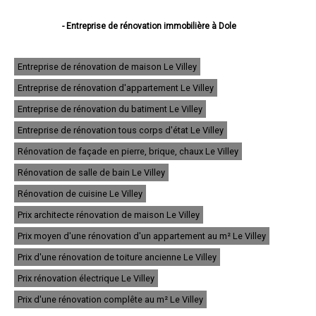
- Entreprise de rénovation immobilière à Dole
- Entreprise de rénovation immobilière à Lons-le-Saunier
- Entreprise de rénovation immobilière à Saint-Claude
- Entreprise de rénovation immobilière à Champagnole
Entreprise de rénovation de maison Le Villey
- Entreprise de rénovation immobilière à Morez
Entreprise de rénovation d'appartement Le Villey
- Entreprise de rénovation immobilière à Poligny
- Entreprise de rénovation immobilière à Tavaux
Entreprise de rénovation du batiment Le Villey
- Entreprise de rénovation immobilière à Arbois
- Entreprise de rénovation immobilière à Montmorot
Entreprise de rénovation tous corps d'état Le Villey
- Entreprise de rénovation immobilière à Salins-les-Bains
Rénovation de façade en pierre, brique, chaux Le Villey
- Entreprise de rénovation immobilière à Rousses
- Entreprise de rénovation immobilière à Damparis
Rénovation de salle de bain Le Villey
- Entreprise de rénovation immobilière à Moirans-en-Montagne
- Entreprise de rénovation immobilière à Saint-Amour
Rénovation de cuisine Le Villey
- Entreprise de rénovation immobilière à Morbier
Prix architecte rénovation de maison Le Villey
- Entreprise de rénovation immobilière à Saint-Lupicin
- Entreprise de rénovation immobilière à Lavans-lès-Saint-Claude
Prix moyen d'une rénovation d'un appartement au m² Le Villey
- Entreprise de rénovation immobilière à Foucherans
- Entreprise de rénovation immobilière à Orgelet
Prix d'une rénovation de toiture ancienne Le Villey
- Entreprise de rénovation immobilière à Saint-Laurent-en-Grandvaux
Prix rénovation électrique Le Villey
- Entreprise de rénovation immobilière à Bois-d'Amont
- Entreprise de rénovation immobilière à Saint-Aubin
Prix d'une rénovation complête au m² Le Villey
- Entreprise de rénovation immobilière à Chaussin