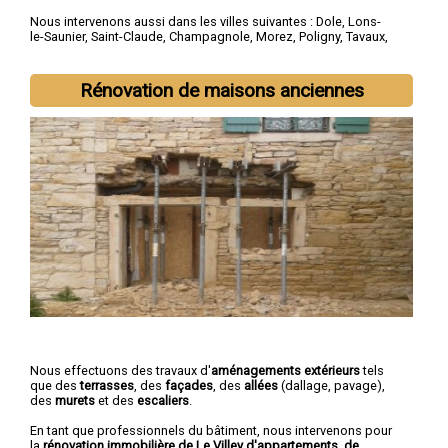
Nous intervenons aussi dans les villes suivantes :
Dole
,
Lons-
le-Saunier
,
Saint-Claude
,
Champagnole
,
Morez
,
Poligny
,
Tavaux
,
Arbois
,
Montmorot
,
L'Isle-d'Abeau
Rénovation de maisons anciennes
Nous effectuons des travaux d'
aménagements extérieurs
tels
que des
terrasses
, des
façades
, des
allées
(dallage, pavage),
des
murets
et des
escaliers
.
En tant que professionnels du bâtiment, nous intervenons pour
la
rénovation immobilière de Le Villey d'appartements, de