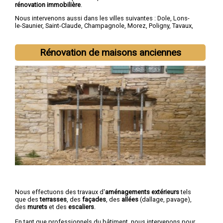
rénovation immobilière
.
Nous intervenons aussi dans les villes suivantes :
Dole
,
Lons-
le-Saunier
,
Saint-Claude
,
Champagnole
,
Morez
,
Poligny
,
Tavaux
,
Arbois
,
Montmorot
,
L'Isle-d'Abeau
Rénovation de maisons anciennes
Nous effectuons des travaux d'
aménagements extérieurs
tels
que des
terrasses
, des
façades
, des
allées
(dallage, pavage),
des
murets
et des
escaliers
.
En tant que professionnels du bâtiment, nous intervenons pour