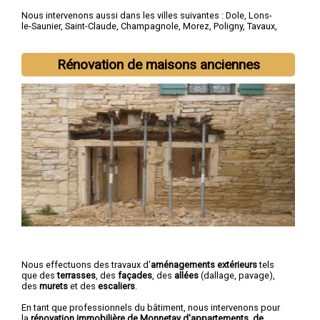
Nous intervenons aussi dans les villes suivantes :
Dole
,
Lons-
le-Saunier
,
Saint-Claude
,
Champagnole
,
Morez
,
Poligny
,
Tavaux
,
Arbois
,
Montmorot
,
L'Isle-d'Abeau
Rénovation de maisons anciennes
Nous effectuons des travaux d'
aménagements extérieurs
tels
que des
terrasses
, des
façades
, des
allées
(dallage, pavage),
des
murets
et des
escaliers
.
En tant que professionnels du bâtiment, nous intervenons pour
la
rénovation immobilière de Monnetay d'appartements, de