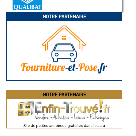
- Entreprise de rénovation immobilière à Aromas
Annonay
Charleville-Mézières
- Entreprise de rénovation immobilière à Mantry
Pamiers
- Entreprise de rénovation immobilière à Cramans
NOTRE PARTENAIRE
Troyes
- Entreprise de rénovation immobilière à Molay
Narbonne
- Entreprise de rénovation immobilière à Montaigu
Rodez
- Entreprise de rénovation immobilière à Jouhe
Marseille
Caen
- Entreprise de rénovation immobilière à Andelot-en-Montagne
Aurillac
- Entreprise de rénovation immobilière à Gevingey
Angoulême
- Entreprise de rénovation immobilière à Saint-Germain-lès-Arlay
La Rochelle
- Entreprise de rénovation immobilière à Lamoura
Bourges
- Entreprise de rénovation immobilière à Chassal
Brive-la-Gaillarde
Dijon
- Entreprise de rénovation immobilière à Nance
Saint-Brieuc
- Entreprise de rénovation immobilière à Saint-Julien
Guéret
- Entreprise de rénovation immobilière à Souvans
Périgueux
- Entreprise de rénovation immobilière à Chaumergy
Besançon
- Entreprise de rénovation immobilière à Plainoiseau
Valence
Évreux
- Entreprise de rénovation immobilière à Rans
Chartres
NOTRE PARTENAIRE
- Entreprise de rénovation immobilière à Neublans-Abergement
Brest
- Entreprise de rénovation immobilière à Port-Lesney
Nîmes
- Entreprise de rénovation immobilière à Montrond
Toulouse
- Entreprise de rénovation immobilière à Chilly-le-Vignoble
Auch
Bordeaux
- Entreprise de rénovation immobilière à Larnaud
Montpellier
- Entreprise de rénovation immobilière à Tourmont
Site de petites annonces gratuites dans le Jura
Rennes
- Entreprise de rénovation immobilière à Pleure
Châteauroux
- Entreprise de rénovation immobilière à Nozeroy
Tours