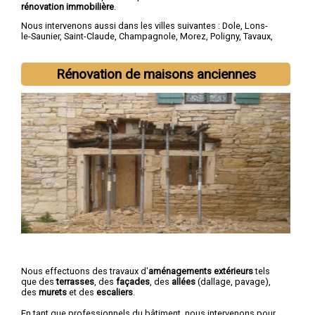
rénovation immobilière
.
Nous intervenons aussi dans les villes suivantes :
Dole
,
Lons-
le-Saunier
,
Saint-Claude
,
Champagnole
,
Morez
,
Poligny
,
Tavaux
,
Arbois
,
Montmorot
,
L'Isle-d'Abeau
Rénovation de maisons anciennes
Nous effectuons des travaux d'
aménagements extérieurs
tels
que des
terrasses
, des
façades
, des
allées
(dallage, pavage),
des
murets
et des
escaliers
.
En tant que professionnels du bâtiment, nous intervenons pour