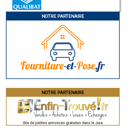
- Entreprise de rénovation immobilière à Aromas
Annonay
Charleville-Mézières
- Entreprise de rénovation immobilière à Mantry
Pamiers
- Entreprise de rénovation immobilière à Cramans
NOTRE PARTENAIRE
Troyes
- Entreprise de rénovation immobilière à Molay
Narbonne
- Entreprise de rénovation immobilière à Montaigu
Rodez
- Entreprise de rénovation immobilière à Jouhe
Marseille
Caen
- Entreprise de rénovation immobilière à Andelot-en-Montagne
Aurillac
- Entreprise de rénovation immobilière à Gevingey
Angoulême
- Entreprise de rénovation immobilière à Saint-Germain-lès-Arlay
La Rochelle
- Entreprise de rénovation immobilière à Lamoura
Bourges
- Entreprise de rénovation immobilière à Chassal
Brive-la-Gaillarde
Dijon
- Entreprise de rénovation immobilière à Nance
Saint-Brieuc
- Entreprise de rénovation immobilière à Saint-Julien
Guéret
- Entreprise de rénovation immobilière à Souvans
Périgueux
- Entreprise de rénovation immobilière à Chaumergy
Besançon
- Entreprise de rénovation immobilière à Plainoiseau
Valence
Évreux
- Entreprise de rénovation immobilière à Rans
Chartres
NOTRE PARTENAIRE
- Entreprise de rénovation immobilière à Neublans-Abergement
Brest
- Entreprise de rénovation immobilière à Port-Lesney
Nîmes
- Entreprise de rénovation immobilière à Montrond
Toulouse
- Entreprise de rénovation immobilière à Chilly-le-Vignoble
Auch
Bordeaux
- Entreprise de rénovation immobilière à Larnaud
Montpellier
- Entreprise de rénovation immobilière à Tourmont
Site de petites annonces gratuites dans le Jura
Rennes
- Entreprise de rénovation immobilière à Pleure
Châteauroux
- Entreprise de rénovation immobilière à Nozeroy
Tours