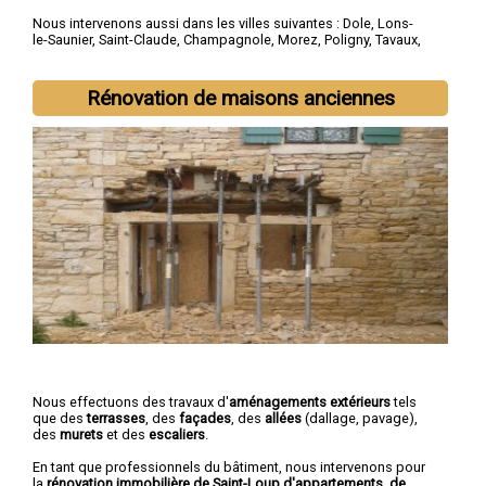
Nous intervenons aussi dans les villes suivantes :
Dole
,
Lons-
le-Saunier
,
Saint-Claude
,
Champagnole
,
Morez
,
Poligny
,
Tavaux
,
Arbois
,
Montmorot
,
L'Isle-d'Abeau
Rénovation de maisons anciennes
Nous effectuons des travaux d'
aménagements extérieurs
tels
que des
terrasses
, des
façades
, des
allées
(dallage, pavage),
des
murets
et des
escaliers
.
En tant que professionnels du bâtiment, nous intervenons pour
la
rénovation immobilière de Saint-Loup d'appartements, de