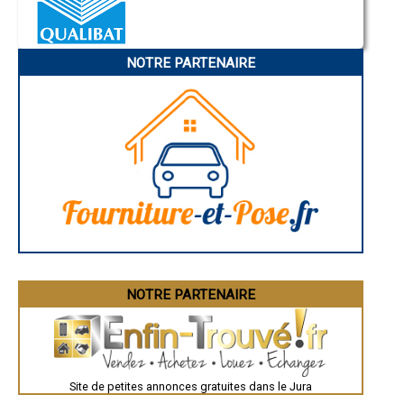
- Entreprise de rénovation immobilière à Crançot
Nice
- Entreprise de rénovation immobilière à Aromas
Annonay
Charleville-Mézières
- Entreprise de rénovation immobilière à Mantry
Pamiers
- Entreprise de rénovation immobilière à Cramans
NOTRE PARTENAIRE
Troyes
- Entreprise de rénovation immobilière à Molay
Narbonne
- Entreprise de rénovation immobilière à Montaigu
Rodez
- Entreprise de rénovation immobilière à Jouhe
Marseille
Caen
- Entreprise de rénovation immobilière à Andelot-en-Montagne
Aurillac
- Entreprise de rénovation immobilière à Gevingey
Angoulême
- Entreprise de rénovation immobilière à Saint-Germain-lès-Arlay
La Rochelle
- Entreprise de rénovation immobilière à Lamoura
Bourges
- Entreprise de rénovation immobilière à Chassal
Brive-la-Gaillarde
Dijon
- Entreprise de rénovation immobilière à Nance
Saint-Brieuc
- Entreprise de rénovation immobilière à Saint-Julien
Guéret
- Entreprise de rénovation immobilière à Souvans
Périgueux
- Entreprise de rénovation immobilière à Chaumergy
Besançon
- Entreprise de rénovation immobilière à Plainoiseau
Valence
Évreux
- Entreprise de rénovation immobilière à Rans
Chartres
NOTRE PARTENAIRE
- Entreprise de rénovation immobilière à Neublans-Abergement
Brest
- Entreprise de rénovation immobilière à Port-Lesney
Nîmes
- Entreprise de rénovation immobilière à Montrond
Toulouse
- Entreprise de rénovation immobilière à Chilly-le-Vignoble
Auch
Bordeaux
- Entreprise de rénovation immobilière à Larnaud
Montpellier
- Entreprise de rénovation immobilière à Tourmont
Site de petites annonces gratuites dans le Jura
Rennes
- Entreprise de rénovation immobilière à Pleure
Châteauroux