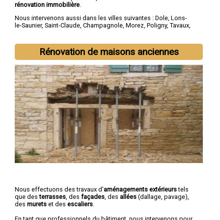
rénovation immobilière
.
Nous intervenons aussi dans les villes suivantes :
Dole
,
Lons-
le-Saunier
,
Saint-Claude
,
Champagnole
,
Morez
,
Poligny
,
Tavaux
,
Arbois
,
Montmorot
,
L'Isle-d'Abeau
Rénovation de maisons anciennes
Nous effectuons des travaux d'
aménagements extérieurs
tels
que des
terrasses
, des
façades
, des
allées
(dallage, pavage),
des
murets
et des
escaliers
.
En tant que professionnels du bâtiment, nous intervenons pour