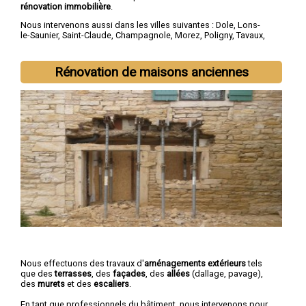
rénovation immobilière
.
Nous intervenons aussi dans les villes suivantes :
Dole
,
Lons-
le-Saunier
,
Saint-Claude
,
Champagnole
,
Morez
,
Poligny
,
Tavaux
,
Arbois
,
Montmorot
,
L'Isle-d'Abeau
Rénovation de maisons anciennes
Nous effectuons des travaux d'
aménagements extérieurs
tels
que des
terrasses
, des
façades
, des
allées
(dallage, pavage),
des
murets
et des
escaliers
.
En tant que professionnels du bâtiment, nous intervenons pour