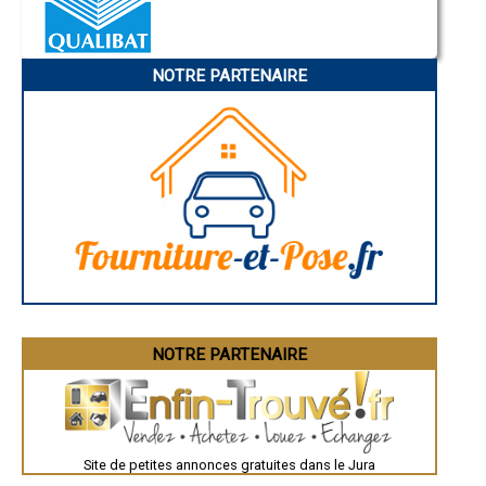
- Entreprise de rénovation immobilière à Crançot
Nice
- Entreprise de rénovation immobilière à Aromas
Annonay
Charleville-Mézières
- Entreprise de rénovation immobilière à Mantry
Pamiers
- Entreprise de rénovation immobilière à Cramans
NOTRE PARTENAIRE
Troyes
- Entreprise de rénovation immobilière à Molay
Narbonne
- Entreprise de rénovation immobilière à Montaigu
Rodez
- Entreprise de rénovation immobilière à Jouhe
Marseille
Caen
- Entreprise de rénovation immobilière à Andelot-en-Montagne
Aurillac
- Entreprise de rénovation immobilière à Gevingey
Angoulême
- Entreprise de rénovation immobilière à Saint-Germain-lès-Arlay
La Rochelle
- Entreprise de rénovation immobilière à Lamoura
Bourges
- Entreprise de rénovation immobilière à Chassal
Brive-la-Gaillarde
Dijon
- Entreprise de rénovation immobilière à Nance
Saint-Brieuc
- Entreprise de rénovation immobilière à Saint-Julien
Guéret
- Entreprise de rénovation immobilière à Souvans
Périgueux
- Entreprise de rénovation immobilière à Chaumergy
Besançon
- Entreprise de rénovation immobilière à Plainoiseau
Valence
Évreux
- Entreprise de rénovation immobilière à Rans
Chartres
NOTRE PARTENAIRE
- Entreprise de rénovation immobilière à Neublans-Abergement
Brest
- Entreprise de rénovation immobilière à Port-Lesney
Nîmes
- Entreprise de rénovation immobilière à Montrond
Toulouse
- Entreprise de rénovation immobilière à Chilly-le-Vignoble
Auch
Bordeaux
- Entreprise de rénovation immobilière à Larnaud
Montpellier
- Entreprise de rénovation immobilière à Tourmont
Site de petites annonces gratuites dans le Jura
Rennes
- Entreprise de rénovation immobilière à Pleure
Châteauroux