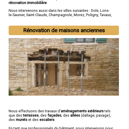
rénovation immobilière
.
Nous intervenons aussi dans les villes suivantes :
Dole
,
Lons-
le-Saunier
,
Saint-Claude
,
Champagnole
,
Morez
,
Poligny
,
Tavaux
,
Arbois
,
Montmorot
,
L'Isle-d'Abeau
Rénovation de maisons anciennes
Nous effectuons des travaux d'
aménagements extérieurs
tels
que des
terrasses
, des
façades
, des
allées
(dallage, pavage),
des
murets
et des
escaliers
.
En tant que professionnels du bâtiment, nous intervenons pour