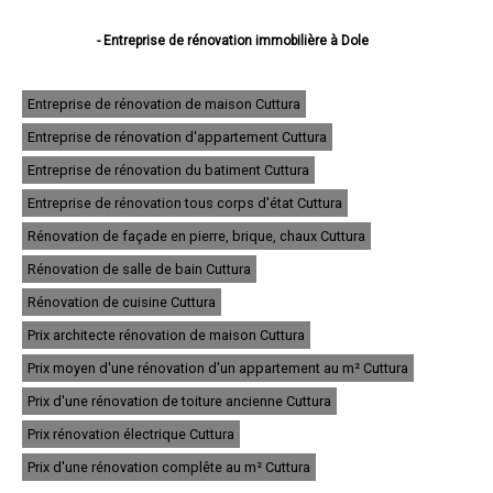
- Entreprise de rénovation immobilière à Dole
- Entreprise de rénovation immobilière à Lons-le-Saunier
- Entreprise de rénovation immobilière à Saint-Claude
- Entreprise de rénovation immobilière à Champagnole
Entreprise de rénovation de maison Cuttura
- Entreprise de rénovation immobilière à Morez
Entreprise de rénovation d'appartement Cuttura
- Entreprise de rénovation immobilière à Poligny
- Entreprise de rénovation immobilière à Tavaux
Entreprise de rénovation du batiment Cuttura
- Entreprise de rénovation immobilière à Arbois
- Entreprise de rénovation immobilière à Montmorot
Entreprise de rénovation tous corps d'état Cuttura
- Entreprise de rénovation immobilière à Salins-les-Bains
Rénovation de façade en pierre, brique, chaux Cuttura
- Entreprise de rénovation immobilière à Rousses
- Entreprise de rénovation immobilière à Damparis
Rénovation de salle de bain Cuttura
- Entreprise de rénovation immobilière à Moirans-en-Montagne
- Entreprise de rénovation immobilière à Saint-Amour
Rénovation de cuisine Cuttura
- Entreprise de rénovation immobilière à Morbier
Prix architecte rénovation de maison Cuttura
- Entreprise de rénovation immobilière à Saint-Lupicin
- Entreprise de rénovation immobilière à Lavans-lès-Saint-Claude
Prix moyen d'une rénovation d'un appartement au m² Cuttura
- Entreprise de rénovation immobilière à Foucherans
- Entreprise de rénovation immobilière à Orgelet
Prix d'une rénovation de toiture ancienne Cuttura
- Entreprise de rénovation immobilière à Saint-Laurent-en-Grandvaux
Prix rénovation électrique Cuttura
- Entreprise de rénovation immobilière à Bois-d'Amont
- Entreprise de rénovation immobilière à Saint-Aubin
Prix d'une rénovation complête au m² Cuttura
- Entreprise de rénovation immobilière à Chaussin