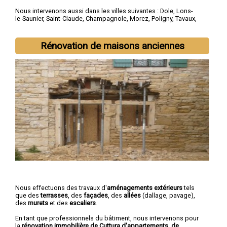
Nous intervenons aussi dans les villes suivantes :
Dole
,
Lons-
le-Saunier
,
Saint-Claude
,
Champagnole
,
Morez
,
Poligny
,
Tavaux
,
Arbois
,
Montmorot
,
L'Isle-d'Abeau
Rénovation de maisons anciennes
Nous effectuons des travaux d'
aménagements extérieurs
tels
que des
terrasses
, des
façades
, des
allées
(dallage, pavage),
des
murets
et des
escaliers
.
En tant que professionnels du bâtiment, nous intervenons pour
la
rénovation immobilière de Cuttura d'appartements, de