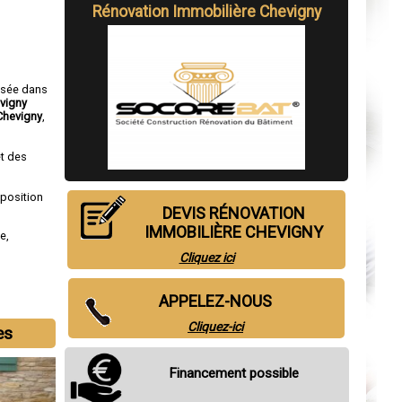
Rénovation Immobilière Chevigny
isée dans
evigny
Chevigny
,
t des
sposition
DEVIS RÉNOVATION
IMMOBILIÈRE CHEVIGNY
de
,
Cliquez ici
APPELEZ-NOUS
Cliquez-ici
es
Financement possible