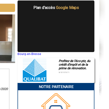
Plan d'accès
Google Maps
Bourg-en-Bresse
Saint-Quentin
Profitez de l'éco-ptz, du
Montluçon
crédit d'impôt et de la
Manosque
prime de rénovation.
Gap
Nice
N°E157671
Annonay
Charleville-Mézières
Pamiers
NOTRE PARTENAIRE
Troyes
9/2020
Narbonne
Rodez
Marseille
Caen
Aurillac
Angoulême