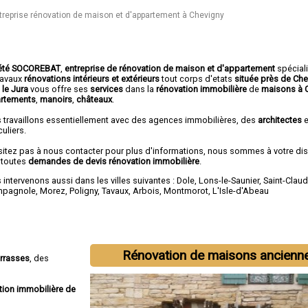
treprise rénovation de maison et d'appartement à Chevigny
été SOCOREBAT
,
entreprise de rénovation de maison et d'appartement
spécial
travaux
rénovations intérieurs et extérieurs
tout corps d'etats
située près de Ch
 le Jura
vous offre ses
services
dans la
rénovation immobilière
de
maisons à 
rtements
,
manoirs
,
châteaux
.
 travaillons essentiellement avec des agences immobilières, des
architectes
e
culiers.
sitez pas à nous contacter pour plus d'informations, nous sommes à votre di
 toutes
demandes de devis rénovation immobilière
.
intervenons aussi dans les villes suivantes :
Dole
,
Lons-le-Saunier
,
Saint-Clau
mpagnole
,
Morez
,
Poligny
,
Tavaux
,
Arbois
,
Montmorot
,
L'Isle-d'Abeau
Rénovation de maisons ancienn
errasses
, des
tion immobilière de