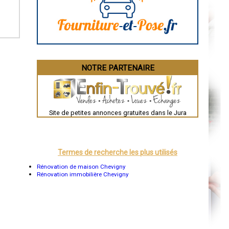
La Rochelle
Bourges
Brive-la-Gaillarde
Dijon
Saint-Brieuc
Guéret
Périgueux
Besançon
NOTRE PARTENAIRE
Valence
Évreux
Chartres
Brest
Nîmes
Toulouse
Site de petites annonces gratuites dans le Jura
Auch
Bordeaux
Montpellier
Rennes
Châteauroux
Termes de recherche les plus utilisés
Tours
Grenoble
Rénovation de maison Chevigny
Dole
Rénovation immobilière Chevigny
Mont-de-Marsan
Blois
Saint-Étienne
Le Puy-en-Velay
Nantes
Orléans
Cahors