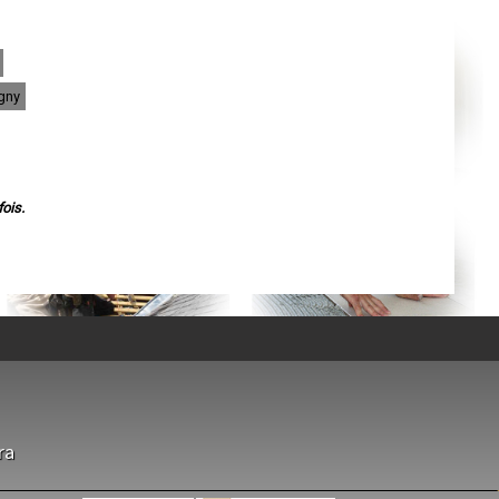
Agen
Mende
Angers
Cherbourg-Octeville
Reims
Saint-Dizier
igny
Laval
Nancy
Verdun
Lorient
Metz
Nevers
Lille
ois.
Beauvais
Alençon
Calais
Clermont-Ferrand
Pau
Tarbes
Perpignan
Strasbourg
Mulhouse
Lyon
Vesoul
Chalon-sur-Saône
Le Mans
Chambéry
ra
Annecy
Paris
Le Havre