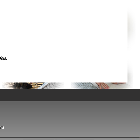
Agen
Mende
Angers
Cherbourg-Octeville
Reims
Saint-Dizier
Laval
Nancy
Verdun
Lorient
Metz
Nevers
Lille
ois.
Beauvais
Alençon
Calais
Clermont-Ferrand
Pau
Tarbes
Perpignan
Strasbourg
Mulhouse
Lyon
Vesoul
Chalon-sur-Saône
Le Mans
Chambéry
ra
Annecy
Paris
Le Havre