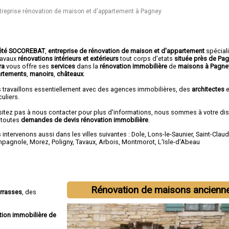
treprise rénovation de maison et d'appartement à Pagney
été SOCOREBAT
,
entreprise de rénovation de maison et d'appartement
spécial
travaux
rénovations intérieurs et extérieurs
tout corps d'etats
située près de Pa
ura
vous offre ses
services
dans la
rénovation immobilière
de
maisons à Pagne
rtements
,
manoirs
,
châteaux
.
 travaillons essentiellement avec des agences immobilières, des
architectes
e
culiers.
sitez pas à nous contacter pour plus d'informations, nous sommes à votre di
 toutes
demandes de devis rénovation immobilière
.
intervenons aussi dans les villes suivantes :
Dole
,
Lons-le-Saunier
,
Saint-Clau
mpagnole
,
Morez
,
Poligny
,
Tavaux
,
Arbois
,
Montmorot
,
L'Isle-d'Abeau
Rénovation de maisons ancienn
errasses
, des
tion immobilière de