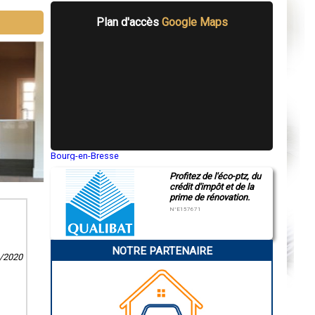
Plan d'accès
Google Maps
Bourg-en-Bresse
Saint-Quentin
Profitez de l'éco-ptz, du
Montluçon
crédit d'impôt et de la
Manosque
prime de rénovation.
Gap
Nice
N°E157671
Annonay
Charleville-Mézières
Pamiers
NOTRE PARTENAIRE
Troyes
9/2020
Narbonne
Rodez
Marseille
Caen
Aurillac
Angoulême