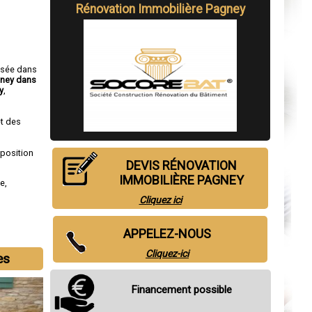
Rénovation Immobilière Pagney
isée dans
gney dans
y
,
t des
sposition
DEVIS RÉNOVATION
IMMOBILIÈRE PAGNEY
de
,
Cliquez ici
APPELEZ-NOUS
Cliquez-ici
es
Financement possible