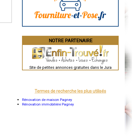
La Rochelle
Bourges
Brive-la-Gaillarde
Dijon
Saint-Brieuc
Guéret
Périgueux
Besançon
NOTRE PARTENAIRE
Valence
Évreux
Chartres
Brest
Nîmes
Toulouse
Site de petites annonces gratuites dans le Jura
Auch
Bordeaux
Montpellier
Rennes
Châteauroux
Termes de recherche les plus utilisés
Tours
Grenoble
Rénovation de maison Pagney
Dole
Rénovation immobilière Pagney
Mont-de-Marsan
Blois
Saint-Étienne
Le Puy-en-Velay
Nantes
Orléans
Cahors